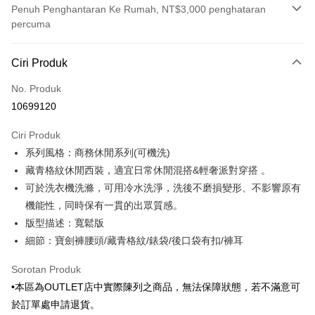
Penuh Penghantaran Ke Rumah, NT$3,000 penghataran
percuma
Kaedah Pembayaran
Ciri Produk
Kad Kredit (Bayaran Penuh)
No. Produk
Ansuran Kad Kredit
10699120
3 ansuran pada kadar faedah 0,
NT$583
setiap ansuran
Ciri Produk
21 Bank
6 ansuran pada kadar faedah 0,
NT$291
setiap
Taiwan Cooperative Bank
Bank Komersial Pertama
系列風格：商務休閒系列(可機洗)
Hua Nan Commercial
Chang Hwa Commercial
ansuran
21 Bank
Bank
Bank
藏青格紋休閒西裝，適宜日常休閒混搭&輕奢派對穿搭 。
Taiwan Cooperative Bank
Bank Komersial Pertama
LINE Pay
The Shanghai
Bank Komersial Taipei
可於洗衣機洗滌，可用冷水洗淨，洗後不磨損變形、不影響原有
Hua Nan Commercial Bank
Chang Hwa Commercial Bank
Commercial & Savings
Fubon
機能性，同時保有一貫的出眾質感。
Apple Pay
The Shanghai Commercial &
Bank Komersial Taipei Fubon
Bank
Savings Bank
版型描述：寬鬆版
Bank Cathay United
Mega International
JKOPAY
Bank Cathay United
Mega International Commercial
細節：寶劍褲腰頭/藏青格紋/錶袋/後口袋有扣/褲耳
Commercial Bank
Bank
Taiwan Business Bank
Taichung Commercial
Easy Wallet
Taiwan Business Bank
Taichung Commercial Bank
Sorotan Produk
Bank
HSBC Bank (Taiwan) Limited
Hwatai Bank
Google Pay
•本區為OUTLET店中實際陳列之商品，無法保障狀態，若不滿意可
HSBC Bank (Taiwan)
Hwatai Bank
Union Bank of Taiwan
Far Eastern International Bank
Limited
於訂單處申請退貨。
Yuanta Commercial Bank
Bank SinoPac
Pemindahan ATM