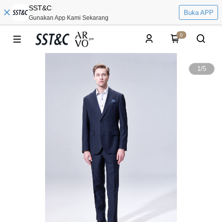
SST&C
Buka APP
Gunakan App Kami Sekarang
0
1
/
5