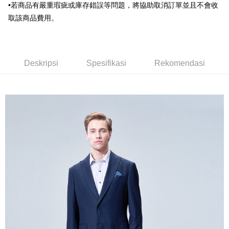
Union Bank of Taiwan
Far Eastern International
•若商品有嚴重瑕疵或庫存錯誤等問題，將協助取消訂單並且不會收
Bank Komersial E.SUN
DBS Bank
Bank
取該商品費用。
Bank Antarabangsa Taishin
Bank CTBC
Pilihan Penghantaran
Yuanta Commercial Bank
Bank SinoPac
Syarikat Kad Kredit Rakuten
Bank Komersial E.SUN
DBS Bank
新竹物流宅配
Taiwan
Bank Antarabangsa
Bank CTBC
NT$120/pesanan | Penghantaran percuma untuk pesanan
Taishin
Deskripsi
Spesifikasi
Rekomendasi
NT$3,000 atau lebih
Syarikat Kad Kredit
Rakuten Taiwan
新竹物流離島宅配
NT$350/pesanan | Penghantaran percuma untuk pesanan
NT$3,500 atau lebih
LINEX 宇迅國際
Kadar Penghantaran