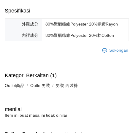
Spesifikasi
外觀成分
80%聚酯纖維Polyester 20%嫘縈Rayon
內裡成分
80%聚酯纖維Polyester 20%棉Cotton
Sokongan
Kategori Berkaitan (1)
Outlet商品
Outlet男裝
男裝 西裝褲
menilai
Item ini buat masa ini tidak dinilai