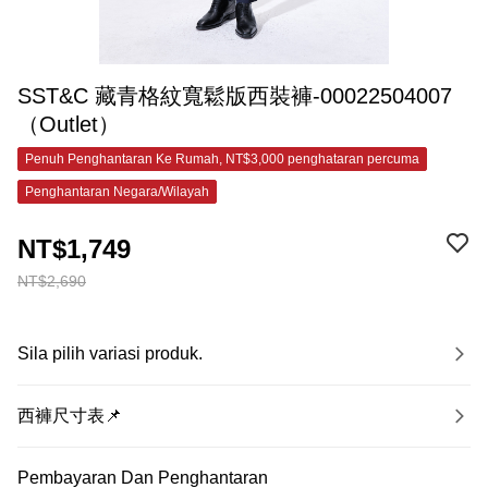
SST&C 藏青格紋寬鬆版西裝褲-00022504007
（Outlet）
Penuh Penghantaran Ke Rumah, NT$3,000 penghataran percuma
Penghantaran Negara/Wilayah
NT$1,749
NT$2,690
Sila pilih variasi produk.
西褲尺寸表📌
Pembayaran Dan Penghantaran