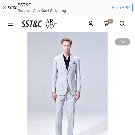
SST&C
Buka APP
Gunakan App Kami Sekarang
0
1
/
8