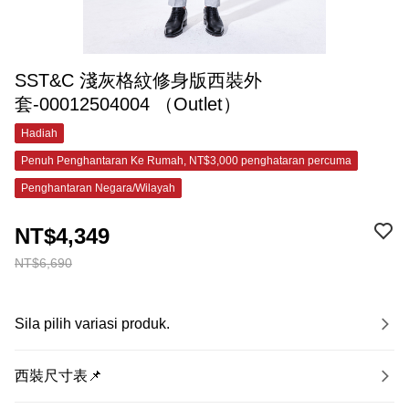
SST&C 淺灰格紋修身版西裝外
套-00012504004 （Outlet）
Hadiah
Penuh Penghantaran Ke Rumah, NT$3,000 penghataran percuma
Penghantaran Negara/Wilayah
NT$4,349
NT$6,690
Sila pilih variasi produk.
西裝尺寸表📌