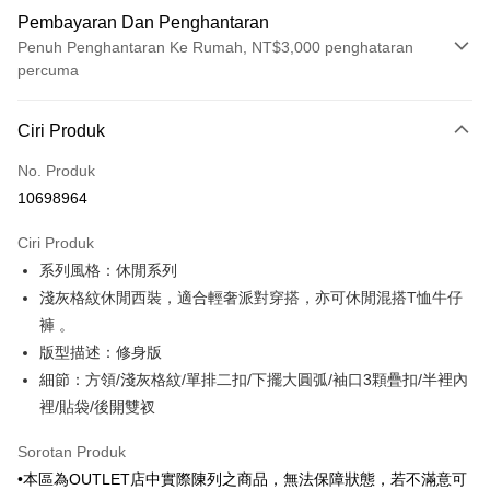
Pembayaran Dan Penghantaran
Penuh Penghantaran Ke Rumah, NT$3,000 penghataran
percuma
Kaedah Pembayaran
Ciri Produk
Kad Kredit (Bayaran Penuh)
No. Produk
Ansuran Kad Kredit
10698964
3 ansuran pada kadar faedah 0,
NT$1,449
setiap ansuran
Ciri Produk
21 Bank
6 ansuran pada kadar faedah 0,
NT$724
setiap
Taiwan Cooperative Bank
Bank Komersial Pertama
系列風格：休閒系列
Hua Nan Commercial
Chang Hwa Commercial
ansuran
21 Bank
Bank
Bank
淺灰格紋休閒西裝，適合輕奢派對穿搭，亦可休閒混搭T恤牛仔
Taiwan Cooperative Bank
Bank Komersial Pertama
LINE Pay
The Shanghai
Bank Komersial Taipei
褲 。
Hua Nan Commercial Bank
Chang Hwa Commercial Bank
Commercial & Savings
Fubon
版型描述：修身版
Apple Pay
The Shanghai Commercial &
Bank Komersial Taipei Fubon
Bank
Savings Bank
細節：方領/淺灰格紋/單排二扣/下擺大圓弧/袖口3顆疊扣/半裡內
Bank Cathay United
Mega International
JKOPAY
Bank Cathay United
Mega International Commercial
裡/貼袋/後開雙衩
Commercial Bank
Bank
Taiwan Business Bank
Taichung Commercial
Easy Wallet
Taiwan Business Bank
Taichung Commercial Bank
Sorotan Produk
Bank
HSBC Bank (Taiwan) Limited
Hwatai Bank
Google Pay
•本區為OUTLET店中實際陳列之商品，無法保障狀態，若不滿意可
HSBC Bank (Taiwan)
Hwatai Bank