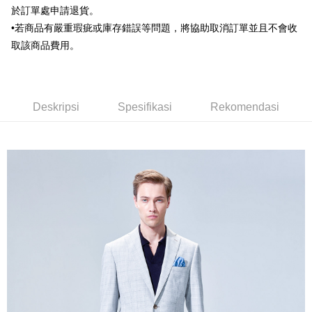
Union Bank of Taiwan
Far Eastern International Bank
Limited
於訂單處申請退貨。
Yuanta Commercial Bank
Bank SinoPac
Pemindahan ATM
Union Bank of Taiwan
Far Eastern International
•若商品有嚴重瑕疵或庫存錯誤等問題，將協助取消訂單並且不會收
Bank Komersial E.SUN
DBS Bank
Bank
取該商品費用。
Bank Antarabangsa Taishin
Bank CTBC
Pilihan Penghantaran
Yuanta Commercial Bank
Bank SinoPac
Syarikat Kad Kredit Rakuten
Bank Komersial E.SUN
DBS Bank
新竹物流宅配
Taiwan
Bank Antarabangsa
Bank CTBC
NT$120/pesanan | Penghantaran percuma untuk pesanan
Taishin
Deskripsi
Spesifikasi
Rekomendasi
NT$3,000 atau lebih
Syarikat Kad Kredit
Rakuten Taiwan
新竹物流離島宅配
NT$350/pesanan | Penghantaran percuma untuk pesanan
NT$3,500 atau lebih
LINEX 宇迅國際
Kadar Penghantaran