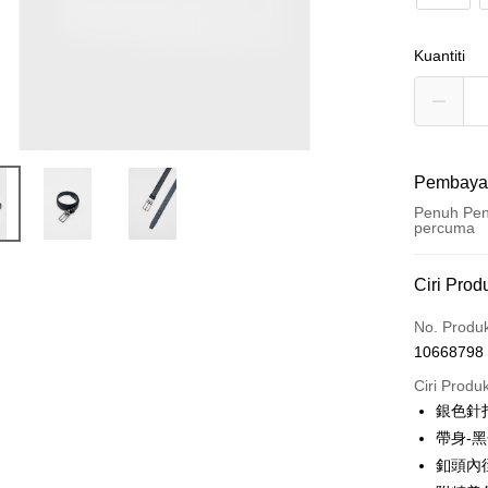
Kuantiti
Pembaya
Penuh Pen
percuma
Kaedah 
Ciri Prod
Kad Kredi
No. Produ
10668798
Ansuran K
Ciri Produ
3 ansu
銀色針
6 ansu
Taiw
帶身-
Hua 
ansura
釦頭內
Ban