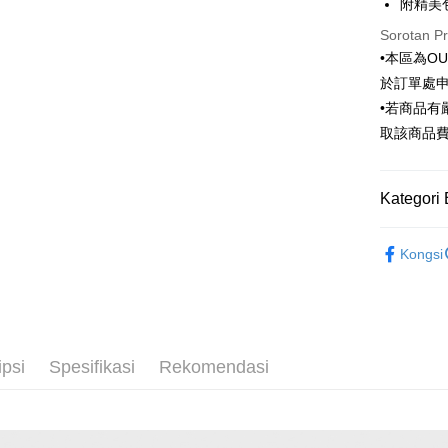
Taiwan 
附精美
LINE Pay
The 
Hua Na
Comm
Sorotan P
Apple Pay
The Sh
Ban
•本區為O
Saving
Bank
JKOPAY
於訂單處
Bank Ca
•若商品
Taiw
Easy Walle
Taiwan 
取該商品
HSBC Ba
Google Pa
HSBC
Union B
Limi
Yuanta
Pemindah
Kategori 
Unio
Bank K
Bank An
Outlet商品
Yuan
Pilihan 
Syarika
Kongsi
Bank
Taiwan
Bank
新竹物流
Tais
NT$120/pe
Syari
NT$3,000 
Raku
ipsi
Spesifikasi
Rekomendasi
新竹物流
NT$350/pe
NT$3,500 