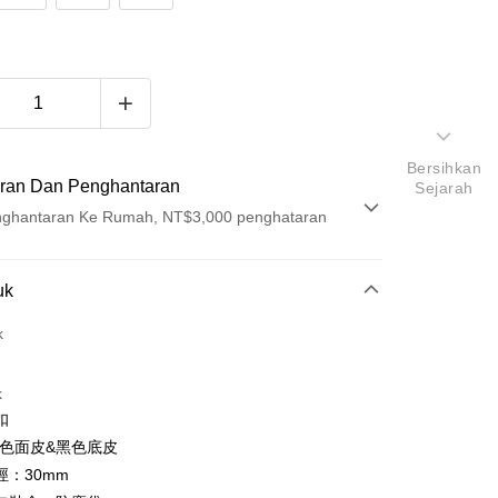
Bersihkan
ran Dan Penghantaran
Sejarah
ghantaran Ke Rumah, NT$3,000 penghataran
Pembayaran
uk
t (Bayaran Penuh)
k
ad Kredit
k
ran pada kadar faedah 0,
NT$409
setiap ansuran
扣
21 Bank
ran pada kadar faedah 0,
NT$204
setiap
an Cooperative Bank
Bank Komersial Pertama
黑色面皮&黑色底皮
Nan Commercial
Chang Hwa Commercial
n
21 Bank
徑：30mm
k
Bank