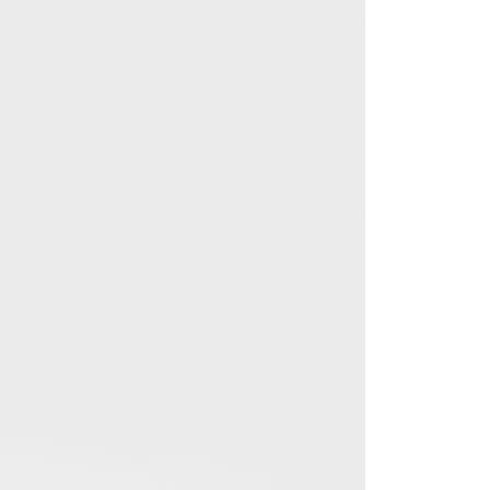
宇迅國際
Kadar Penghantaran