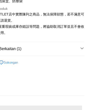
Cooperative Bank
Bank Komersial Pertama
包裝盒、防塵袋
Shanghai
Bank Komersial Taipei
n Commercial Bank
Chang Hwa Commercial Bank
ercial & Savings
Fubon
roduk
anghai Commercial &
Bank Komersial Taipei Fubon
k
UTLET店中實際陳列之商品，無法保障狀態，若不滿意可
s Bank
 Cathay United
Mega International
申請退貨。
thay United
Mega International Commercial
Commercial Bank
Bank
有嚴重瑕疵或庫存錯誤等問題，將協助取消訂單並且不會收
an Business Bank
Taichung Commercial
t
Business Bank
Taichung Commercial Bank
費用。
Bank
nk (Taiwan) Limited
Hwatai Bank
y
 Bank (Taiwan)
Hwatai Bank
ank of Taiwan
Far Eastern International Bank
ted
 Commercial Bank
Bank SinoPac
an ATM
Berkaitan (1)
n Bank of Taiwan
Far Eastern International
omersial E.SUN
DBS Bank
Bank
tarabangsa Taishin
Bank CTBC
Outlet配件
男皮帶／吊帶
ta Commercial Bank
Bank SinoPac
Penghantaran
t Kad Kredit Rakuten
Sokongan
 Komersial E.SUN
DBS Bank
 Antarabangsa
Bank CTBC
宅配
hin
sanan | Penghantaran percuma untuk pesanan
kat Kad Kredit
atau lebih
ten Taiwan
離島宅配
sanan | Penghantaran percuma untuk pesanan
atau lebih