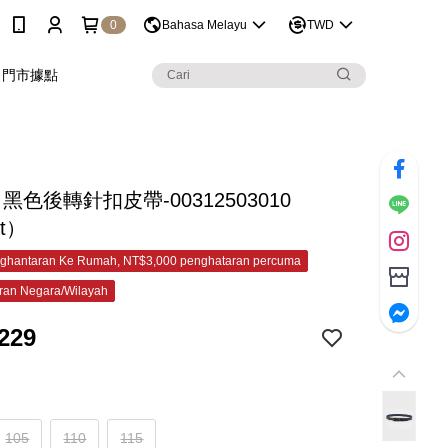
0
Bahasa Melayu
TWD
門市據點
C 黑色後轉針扣皮帶-00312503010
et）
ghantaran Ke Rumah, NT$3,000 penghataran percuma
ran Negara/Wilayah
229
105
110
115