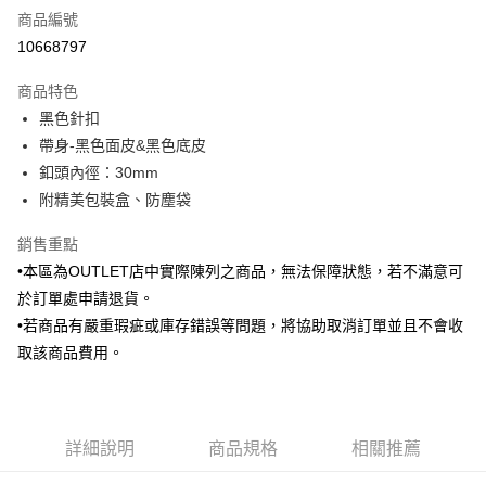
商品編號
信用卡分期付款
10668797
3 期 0 利率 每期
NT$409
21家銀行
商品特色
6 期 0 利率 每期
NT$204
21家銀行
合作金庫商業銀行
第一商業銀行
黑色針扣
華南商業銀行
彰化商業銀行
合作金庫商業銀行
第一商業銀行
LINE Pay
帶身-黑色面皮&黑色底皮
上海商業儲蓄銀行
台北富邦商業銀行
華南商業銀行
彰化商業銀行
國泰世華商業銀行
兆豐國際商業銀行
釦頭內徑：30mm
Apple Pay
上海商業儲蓄銀行
台北富邦商業銀行
臺灣中小企業銀行
台中商業銀行
附精美包裝盒、防塵袋
國泰世華商業銀行
兆豐國際商業銀行
匯豐（台灣）商業銀行
華泰商業銀行
街口支付
臺灣中小企業銀行
台中商業銀行
聯邦商業銀行
遠東國際商業銀行
銷售重點
匯豐（台灣）商業銀行
華泰商業銀行
悠遊付
元大商業銀行
永豐商業銀行
•本區為OUTLET店中實際陳列之商品，無法保障狀態，若不滿意可
聯邦商業銀行
遠東國際商業銀行
玉山商業銀行
星展（台灣）商業銀行
元大商業銀行
永豐商業銀行
於訂單處申請退貨。
Google Pay
台新國際商業銀行
中國信託商業銀行
玉山商業銀行
星展（台灣）商業銀行
•若商品有嚴重瑕疵或庫存錯誤等問題，將協助取消訂單並且不會收
台灣樂天信用卡公司
台新國際商業銀行
中國信託商業銀行
ATM付款
取該商品費用。
台灣樂天信用卡公司
運送方式
新竹物流宅配
詳細說明
商品規格
相關推薦
每筆NT$120，滿NT$3,000(含以上)免運費