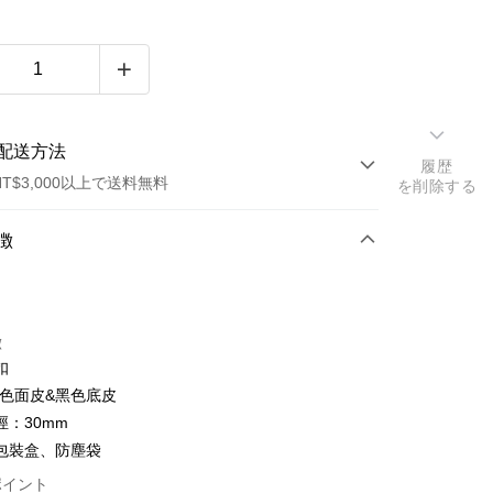
配送方法
履歴
T$3,000以上で送料無料
を削除する
方法
徴
カード1回払い
トカード分割払い
徴
い、金利0、毎回
NT$409
21行の銀行
扣
い、金利0、毎回
NT$204
21行の銀行
庫商業銀行
第一商業銀行
黑色面皮&黑色底皮
業銀行
彰化商業銀行
庫商業銀行
第一商業銀行
徑：30mm
業儲蓄銀行
台北富邦商業銀行
業銀行
彰化商業銀行
包裝盒、防塵袋
華商業銀行
兆豐國際商業銀行
業儲蓄銀行
台北富邦商業銀行
小企業銀行
台中商業銀行
ポイント
華商業銀行
兆豐國際商業銀行