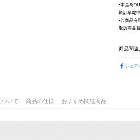
HSBC
JKOPAY
•本區為O
台湾中
聯邦商
於訂單處
HSBC
Easy Walle
元大商
聯邦商
•若商品
玉山商
元大商
Google Pa
取該商品
台新國
玉山商
台湾楽
台新國
ATM払い
台湾楽
商品関連
配送方法
Outlet商品
シェア
新竹物流
配送毎にNT
新竹物流
配送毎にNT
について
商品の仕様
おすすめ関連商品
LINEX 