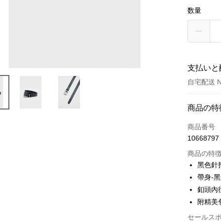
数量
支払いと
自宅配送 N
お支払い
商品の特
クレジット
商品番号
10668797
クレジッ
商品の特
3回払
黑色針
6回払
合作金
帶身-
華南商
合作金
釦頭內
LINE Pay
上海商
華南商
附精美
国泰世
Apple Pay
上海商
台湾中
セールス
国泰世