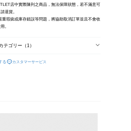
(台湾)商業銀行
華泰商業銀行
UTLET店中實際陳列之商品，無法保障狀態，若不滿意可
小企業銀行
台中商業銀行
業銀行
遠東国際商業銀行
申請退貨。
(台湾)商業銀行
華泰商業銀行
t
業銀行
永豐商業銀行
業銀行
遠東国際商業銀行
有嚴重瑕疵或庫存錯誤等問題，將協助取消訂單並且不會收
業銀行
星展(台湾)商業銀行
業銀行
永豐商業銀行
y
費用。
際商業銀行
中国信託商業銀行
業銀行
星展(台湾)商業銀行
天クレジットカード会社
際商業銀行
中国信託商業銀行
天クレジットカード会社
カテゴリー（1）
Outlet配件
男皮帶／吊帶
する
カスタマーサービス
宅配
$120、NT$3,000以上で送料無料
離島宅配
$350、NT$3,500以上で送料無料
宇迅國際
送料を確認