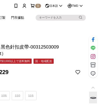
0
日本語
TWD
訂製
門市據點
 黑色針扣皮帶-00312503009
et）
T$3,000以上で送料無料
国・地域配送
229
105
110
115