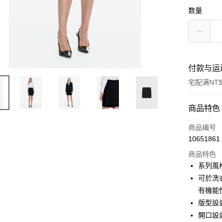
数量
付款与运
宅配满NT$
付款方式
商品特色
信用卡一
商品编号
10651861
信用卡分
商品特色
3期 0
系列風
6期 0
合作金
可於洗
华南商
有機能
合作金
LINE Pay
上海商
华南商
版型設
国泰世
Apple Pay
上海商
開口設
台湾中
国泰世