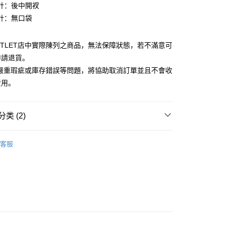
計：後中開衩
台湾）商业银行
华泰商业银行
小企业银行
台中商业银行
业银行
远东国际商业银行
計：無口袋
台湾）商业银行
华泰商业银行
业银行
永丰商业银行
业银行
远东国际商业银行
业银行
星展（台湾）商业银行
业银行
永丰商业银行
y
UTLET店中實際陳列之商品，無法保障狀態，若不滿意可
际商业银行
中国信托商业银行
业银行
星展（台湾）商业银行
申請退貨。
天信用卡公司
际商业银行
中国信托商业银行
有嚴重瑕疵或庫存錯誤等問題，將協助取消訂單並且不會收
天信用卡公司
費用。
宅配
类 (2)
20，满NT$3,000(含以上)免运费
Outlet女裝
女裝 西裝裙
客服
離島宅配
Outlet女裝可機洗系列
50，满NT$3,500(含以上)免运费
宇迅國際
查看运费