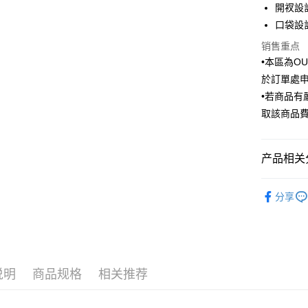
開衩設
汇丰（
街口支付
台湾中
联邦商
口袋設
汇丰（
悠遊付
元大商
联邦商
销售重点
玉山商
元大商
Google Pa
•本區為O
台新国
玉山商
於訂單處
台湾乐
台新国
ATM付款
•若商品
台湾乐
取該商品
运送方式
新竹物流
产品相关分
每笔NT$1
Outlet商品
分享
新竹物流
Outlet商品
每笔NT$3
LINEX 
说明
商品规格
相关推荐