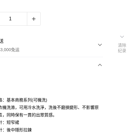
送
清除
3,000免运
纪录
次付款
期付款
利率，每期
NT$518
21家银行
格：基本商務系列(可機洗)
利率，每期
NT$259
21家银行
库商业银行
第一商业银行
衣機洗滌，可用冷水洗淨，洗後不磨損變形、不影響原
业银行
彰化商业银行
性，同時保有一貫的出眾質感。
库商业银行
第一商业银行
业储蓄银行
台北富邦商业银行
业银行
彰化商业银行
計：短窄裙
华商业银行
兆丰国际商业银行
业储蓄银行
台北富邦商业银行
計：後中隱形拉鍊
小企业银行
台中商业银行
华商业银行
兆丰国际商业银行