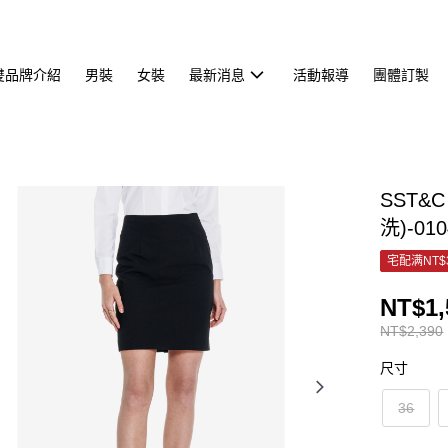
雙品牌介紹
男裝
女裝
最新消息
活動報導
團體訂製
SST&
洗)-010
宅配满NT$
NT$1,
NT$2,390
尺寸
36