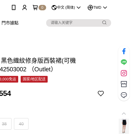
0
中文 (简体)
TWD
門市據點
C 黑色織紋修身版西裝裙(可機
42503002 （Outlet）
3,000免运
国家/地区配送
554
38
40