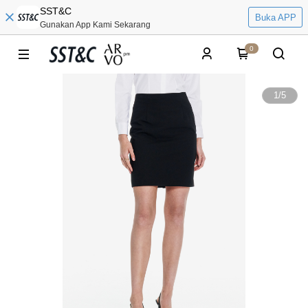
SST&C
Buka APP
Gunakan App Kami Sekarang
0
1
/
5