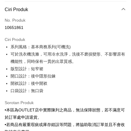
Kaedah Pembayaran
Ciri Produk
Kad Kredit (Bayaran Penuh)
No. Produk
Ansuran Kad Kredit
10651861
3 ansuran pada kadar faedah 0,
NT$518
setiap ansuran
Ciri Produk
21 Bank
6 ansuran pada kadar faedah 0,
NT$259
setiap
Taiwan Cooperative Bank
Bank Komersial Pertama
系列風格：基本商務系列(可機洗)
Hua Nan Commercial
Chang Hwa Commercial
ansuran
21 Bank
Bank
Bank
可於洗衣機洗滌，可用冷水洗淨，洗後不磨損變形、不影響原有
Taiwan Cooperative Bank
Bank Komersial Pertama
LINE Pay
The Shanghai
Bank Komersial Taipei
機能性，同時保有一貫的出眾質感。
Hua Nan Commercial Bank
Chang Hwa Commercial Bank
Commercial & Savings
Fubon
版型設計：短窄裙
Apple Pay
The Shanghai Commercial &
Bank Komersial Taipei Fubon
Bank
Savings Bank
開口設計：後中隱形拉鍊
Bank Cathay United
Mega International
JKOPAY
Bank Cathay United
Mega International Commercial
開衩設計：後中開衩
Commercial Bank
Bank
口袋設計：無口袋
Taiwan Business Bank
Taichung Commercial
Easy Wallet
Taiwan Business Bank
Taichung Commercial Bank
Bank
HSBC Bank (Taiwan) Limited
Hwatai Bank
Google Pay
Sorotan Produk
HSBC Bank (Taiwan)
Hwatai Bank
Union Bank of Taiwan
Far Eastern International Bank
Limited
•本區為OUTLET店中實際陳列之商品，無法保障狀態，若不滿意可
Yuanta Commercial Bank
Bank SinoPac
Pemindahan ATM
Union Bank of Taiwan
Far Eastern International
於訂單處申請退貨。
Bank Komersial E.SUN
DBS Bank
Bank
•若商品有嚴重瑕疵或庫存錯誤等問題，將協助取消訂單並且不會收
Bank Antarabangsa Taishin
Bank CTBC
Pilihan Penghantaran
Yuanta Commercial Bank
Bank SinoPac
Syarikat Kad Kredit Rakuten