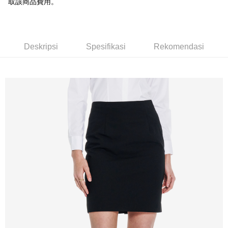
取該商品費用。
Bank Komersial E.SUN
DBS Bank
新竹物流宅配
Taiwan
Bank Antarabangsa
Bank CTBC
NT$120/pesanan | Penghantaran percuma untuk pesanan
Taishin
NT$3,000 atau lebih
Syarikat Kad Kredit
Deskripsi
Spesifikasi
Rekomendasi
Rakuten Taiwan
新竹物流離島宅配
NT$350/pesanan | Penghantaran percuma untuk pesanan
NT$3,500 atau lebih
LINEX 宇迅國際
Kadar Penghantaran