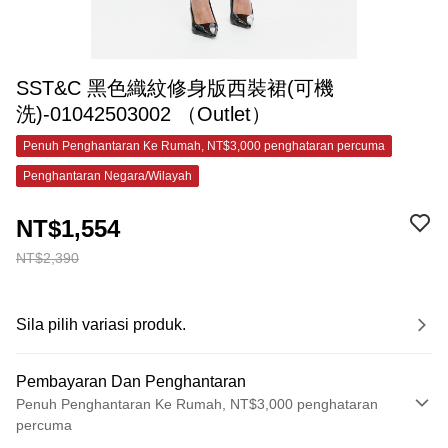
SST&C 黑色織紋修身版西裝裙(可機
洗)-01042503002 （Outlet）
Penuh Penghantaran Ke Rumah, NT$3,000 penghataran percuma
Penghantaran Negara/Wilayah
NT$1,554
NT$2,390
Sila pilih variasi produk.
Pembayaran Dan Penghantaran
Penuh Penghantaran Ke Rumah, NT$3,000 penghataran
percuma