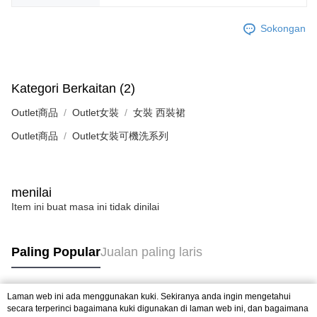
Sokongan
Kategori Berkaitan (2)
Outlet商品
Outlet女裝
女裝 西裝裙
Outlet商品
Outlet女裝可機洗系列
menilai
Item ini buat masa ini tidak dinilai
Paling Popular
Jualan paling laris
Laman web ini ada menggunakan kuki. Sekiranya anda ingin mengetahui
Tag Popular
secara terperinci bagaimana kuki digunakan di laman web ini, dan bagaimana