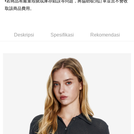
•若商品有嚴重瑕疵或庫存錯誤等問題，將協助取消訂單並且不會收
Bank Komersial E.SUN
DBS Bank
新竹物流宅配
Taiwan
取該商品費用。
Bank Antarabangsa
Bank CTBC
NT$120/pesanan | Penghantaran percuma untuk pesanan
Taishin
NT$3,000 atau lebih
Syarikat Kad Kredit
Rakuten Taiwan
新竹物流離島宅配
Deskripsi
Spesifikasi
Rekomendasi
NT$350/pesanan | Penghantaran percuma untuk pesanan
NT$3,500 atau lebih
LINEX 宇迅國際
Kadar Penghantaran