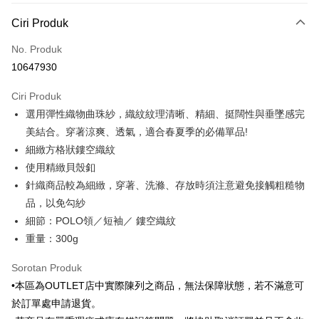
Kaedah Pembayaran
Ciri Produk
Kad Kredit (Bayaran Penuh)
No. Produk
Ansuran Kad Kredit
10647930
3 ansuran pada kadar faedah 0,
NT$493
setiap ansuran
Ciri Produk
21 Bank
6 ansuran pada kadar faedah 0,
NT$246
setiap
Taiwan Cooperative Bank
Bank Komersial Pertama
選用彈性織物曲珠紗，織紋紋理清晰、精細、挺闊性與垂墜感完
Hua Nan Commercial
Chang Hwa Commercial
ansuran
21 Bank
Bank
Bank
美結合。穿著涼爽、透氣，適合春夏季的必備單品!
Taiwan Cooperative Bank
Bank Komersial Pertama
LINE Pay
The Shanghai
Bank Komersial Taipei
細緻方格狀鏤空織紋
Hua Nan Commercial Bank
Chang Hwa Commercial Bank
Commercial & Savings
Fubon
使用精緻貝殼釦
Apple Pay
The Shanghai Commercial &
Bank Komersial Taipei Fubon
Bank
Savings Bank
針織商品較為細緻，穿著、洗滌、存放時須注意避免接觸粗糙物
Bank Cathay United
Mega International
JKOPAY
Bank Cathay United
Mega International Commercial
品，以免勾紗
Commercial Bank
Bank
細節：POLO領／短袖／ 鏤空織紋
Taiwan Business Bank
Taichung Commercial
Easy Wallet
Taiwan Business Bank
Taichung Commercial Bank
Bank
重量：300g
HSBC Bank (Taiwan) Limited
Hwatai Bank
Google Pay
HSBC Bank (Taiwan)
Hwatai Bank
Union Bank of Taiwan
Far Eastern International Bank
Limited
Sorotan Produk
Yuanta Commercial Bank
Bank SinoPac
Pemindahan ATM
Union Bank of Taiwan
Far Eastern International
•本區為OUTLET店中實際陳列之商品，無法保障狀態，若不滿意可
Bank Komersial E.SUN
DBS Bank
Bank
於訂單處申請退貨。
Bank Antarabangsa Taishin
Bank CTBC
Pilihan Penghantaran
Yuanta Commercial Bank
Bank SinoPac
Syarikat Kad Kredit Rakuten