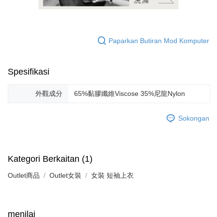
Paparkan Butiran Mod Komputer
Spesifikasi
外觀成分
65%黏膠纖維Viscose 35%尼龍Nylon
Sokongan
Kategori Berkaitan (1)
Outlet商品
Outlet女裝
女裝 短袖上衣
menilai