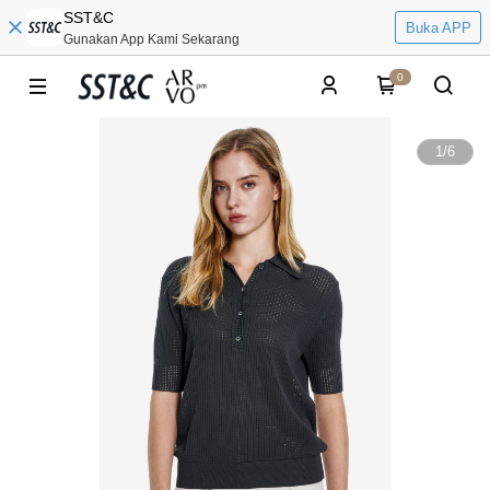
SST&C
Buka APP
Gunakan App Kami Sekarang
0
1
/
6