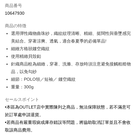
商品番号
クレジットカード分割払い
10647930
3回払い、金利0、毎回
NT$493
21行の銀行
商品の特徴
6回払い、金利0、毎回
NT$246
21行の銀行
合作金庫商業銀行
第一商業銀行
選用彈性織物曲珠紗，織紋紋理清晰、精細、挺闊性與垂墜感完
華南商業銀行
彰化商業銀行
合作金庫商業銀行
第一商業銀行
LINE Pay
美結合。穿著涼爽、透氣，適合春夏季的必備單品!
上海商業儲蓄銀行
台北富邦商業銀行
華南商業銀行
彰化商業銀行
国泰世華商業銀行
兆豐國際商業銀行
細緻方格狀鏤空織紋
Apple Pay
上海商業儲蓄銀行
台北富邦商業銀行
台湾中小企業銀行
台中商業銀行
使用精緻貝殼釦
国泰世華商業銀行
兆豐國際商業銀行
HSBC(台湾)商業銀行
華泰商業銀行
JKOPAY
台湾中小企業銀行
台中商業銀行
針織商品較為細緻，穿著、洗滌、存放時須注意避免接觸粗糙物
聯邦商業銀行
遠東国際商業銀行
HSBC(台湾)商業銀行
華泰商業銀行
品，以免勾紗
Easy Wallet
元大商業銀行
永豐商業銀行
聯邦商業銀行
遠東国際商業銀行
細節：POLO領／短袖／ 鏤空織紋
玉山商業銀行
星展(台湾)商業銀行
元大商業銀行
永豐商業銀行
Google Pay
台新國際商業銀行
中国信託商業銀行
重量：300g
玉山商業銀行
星展(台湾)商業銀行
台湾楽天クレジットカード会社
台新國際商業銀行
中国信託商業銀行
ATM払い
セールスポイント
台湾楽天クレジットカード会社
•本區為OUTLET店中實際陳列之商品，無法保障狀態，若不滿意可
配送方法
於訂單處申請退貨。
新竹物流宅配
•若商品有嚴重瑕疵或庫存錯誤等問題，將協助取消訂單並且不會收
配送毎にNT$120、NT$3,000以上で送料無料
取該商品費用。