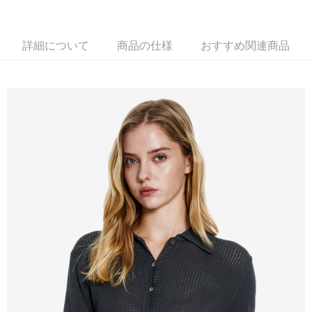
新竹物流離島宅配
配送毎にNT$350、NT$3,500以上で送料無料
詳細について
商品の仕様
おすすめ関連商品
LINEX 宇迅國際
送料を確認