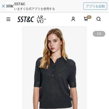
SST&C
アプリを起動
いますぐ公式アプリを使用する
0
1
/
6