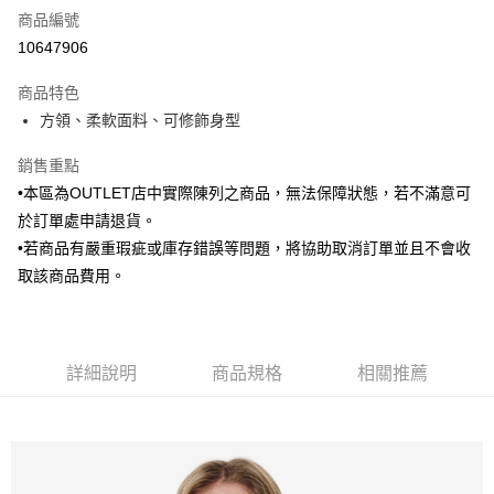
商品編號
信用卡分期付款
10647906
3 期 0 利率 每期
NT$453
21家銀行
商品特色
6 期 0 利率 每期
NT$226
21家銀行
合作金庫商業銀行
第一商業銀行
方領、柔軟面料、可修飾身型
華南商業銀行
彰化商業銀行
合作金庫商業銀行
第一商業銀行
LINE Pay
上海商業儲蓄銀行
台北富邦商業銀行
華南商業銀行
彰化商業銀行
銷售重點
國泰世華商業銀行
兆豐國際商業銀行
Apple Pay
上海商業儲蓄銀行
台北富邦商業銀行
•本區為OUTLET店中實際陳列之商品，無法保障狀態，若不滿意可
臺灣中小企業銀行
台中商業銀行
國泰世華商業銀行
兆豐國際商業銀行
於訂單處申請退貨。
匯豐（台灣）商業銀行
華泰商業銀行
街口支付
臺灣中小企業銀行
台中商業銀行
聯邦商業銀行
遠東國際商業銀行
•若商品有嚴重瑕疵或庫存錯誤等問題，將協助取消訂單並且不會收
匯豐（台灣）商業銀行
華泰商業銀行
悠遊付
元大商業銀行
永豐商業銀行
取該商品費用。
聯邦商業銀行
遠東國際商業銀行
玉山商業銀行
星展（台灣）商業銀行
元大商業銀行
永豐商業銀行
Google Pay
台新國際商業銀行
中國信託商業銀行
玉山商業銀行
星展（台灣）商業銀行
台灣樂天信用卡公司
台新國際商業銀行
中國信託商業銀行
ATM付款
台灣樂天信用卡公司
詳細說明
商品規格
相關推薦
運送方式
新竹物流宅配
每筆NT$120，滿NT$3,000(含以上)免運費