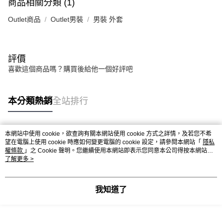
商品相關分類 (1)
Outlet商品
Outlet男裝
男裝 外套
評價
喜歡這個商品嗎？購買後給他一個好評吧
本分類熱銷
全站排行
本網站中使用 cookie，欲查詢有關本網站使用 cookie 方式之詳情，及若您不希
熱門標籤
望在電腦上使用 cookie 時應如何變更電腦的 cookie 設定，請參閱本網站「
隱私
權條款
」之 Cookie 聲明。您繼續使用本網站即表示您同意本公司得按本網站使
用條款之 Cookie 聲明使用 cookie。
了解更多 >
我知道了