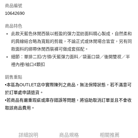
商品編號
信用卡分期付款
10642690
3 期 0 利率 每期
NT$1,098
21家銀行
商品特色
6 期 0 利率 每期
NT$549
21家銀行
合作金庫商業銀行
第一商業銀行
此款天藍色休閒西裝以輕盈的彈力混紡面料精心製成，自然柔和
華南商業銀行
彰化商業銀行
合作金庫商業銀行
第一商業銀行
LINE Pay
的肩線結合略為寬鬆的剪裁，不論正式或休閒場合皆宜，另有同
上海商業儲蓄銀行
台北富邦商業銀行
華南商業銀行
彰化商業銀行
國泰世華商業銀行
兆豐國際商業銀行
款面料的綁帶休閒西裝褲可做成套搭配。
Apple Pay
上海商業儲蓄銀行
台北富邦商業銀行
臺灣中小企業銀行
台中商業銀行
細節：單排二扣/方領/天藍彈力面料／袋蓋口袋／後開雙衩／半
國泰世華商業銀行
兆豐國際商業銀行
匯豐（台灣）商業銀行
華泰商業銀行
街口支付
臺灣中小企業銀行
台中商業銀行
裡內裡/袖口4顆扣
聯邦商業銀行
遠東國際商業銀行
匯豐（台灣）商業銀行
華泰商業銀行
悠遊付
元大商業銀行
永豐商業銀行
銷售重點
聯邦商業銀行
遠東國際商業銀行
玉山商業銀行
星展（台灣）商業銀行
元大商業銀行
永豐商業銀行
•本區為OUTLET店中實際陳列之商品，無法保障狀態，若不滿意可
Google Pay
台新國際商業銀行
中國信託商業銀行
玉山商業銀行
星展（台灣）商業銀行
於訂單處申請退貨。
台灣樂天信用卡公司
台新國際商業銀行
中國信託商業銀行
ATM付款
•若商品有嚴重瑕疵或庫存錯誤等問題，將協助取消訂單並且不會收
台灣樂天信用卡公司
取該商品費用。
運送方式
新竹物流宅配
每筆NT$120，滿NT$3,000(含以上)免運費
詳細說明
商品規格
相關推薦