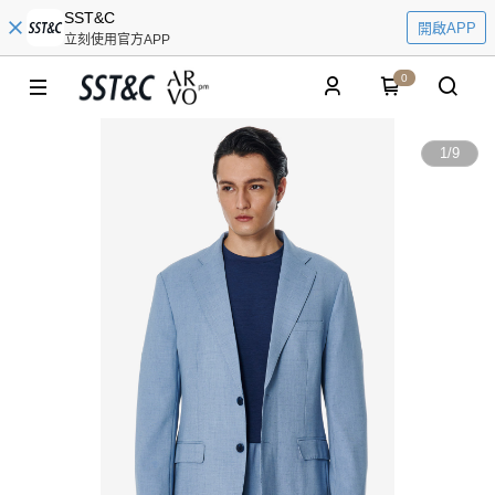
SST&C
開啟APP
立刻使用官方APP
0
1
/
9