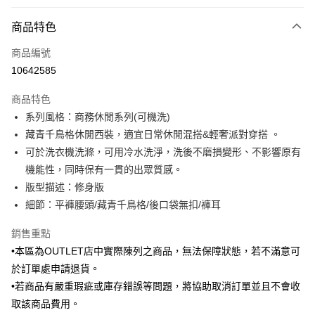
付款方式
商品特色
信用卡一次付款
商品編號
信用卡分期付款
10642585
3 期 0 利率 每期
NT$583
21家銀行
商品特色
6 期 0 利率 每期
NT$291
21家銀行
合作金庫商業銀行
第一商業銀行
系列風格：商務休閒系列(可機洗)
華南商業銀行
彰化商業銀行
合作金庫商業銀行
第一商業銀行
LINE Pay
藏青千鳥格休閒西裝，適宜日常休閒混搭&輕奢派對穿搭 。
上海商業儲蓄銀行
台北富邦商業銀行
華南商業銀行
彰化商業銀行
國泰世華商業銀行
兆豐國際商業銀行
可於洗衣機洗滌，可用冷水洗淨，洗後不磨損變形、不影響原有
Apple Pay
上海商業儲蓄銀行
台北富邦商業銀行
臺灣中小企業銀行
台中商業銀行
機能性，同時保有一貫的出眾質感。
國泰世華商業銀行
兆豐國際商業銀行
匯豐（台灣）商業銀行
華泰商業銀行
街口支付
臺灣中小企業銀行
台中商業銀行
版型描述：修身版
聯邦商業銀行
遠東國際商業銀行
匯豐（台灣）商業銀行
華泰商業銀行
細節：平褲腰頭/藏青千鳥格/後口袋無扣/褲耳
悠遊付
元大商業銀行
永豐商業銀行
聯邦商業銀行
遠東國際商業銀行
玉山商業銀行
星展（台灣）商業銀行
元大商業銀行
永豐商業銀行
銷售重點
Google Pay
台新國際商業銀行
中國信託商業銀行
玉山商業銀行
星展（台灣）商業銀行
•本區為OUTLET店中實際陳列之商品，無法保障狀態，若不滿意可
台灣樂天信用卡公司
台新國際商業銀行
中國信託商業銀行
ATM付款
於訂單處申請退貨。
台灣樂天信用卡公司
•若商品有嚴重瑕疵或庫存錯誤等問題，將協助取消訂單並且不會收
運送方式
取該商品費用。