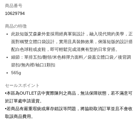
商品番号
クレジットカード分割払い
10629794
3回払い、金利0、毎回
NT$841
21行の銀行
商品の特徴
6回払い、金利0、毎回
NT$420
21行の銀行
合作金庫商業銀行
第一商業銀行
此款短版艾森豪外套採用經典軍裝設計，融入現代簡約美學，正
華南商業銀行
彰化商業銀行
合作金庫商業銀行
第一商業銀行
LINE Pay
面對稱雙立體口袋設計，實用且具裝飾效果，俐落短版的設計搭
上海商業儲蓄銀行
台北富邦商業銀行
華南商業銀行
彰化商業銀行
国泰世華商業銀行
兆豐國際商業銀行
配白色球鞋或皮鞋，即可輕鬆完成清爽有型的日常穿搭。
Apple Pay
上海商業儲蓄銀行
台北富邦商業銀行
台湾中小企業銀行
台中商業銀行
細節：單排五扣/翻領/米色棉彈力面料／袋蓋立體口袋／後背調
国泰世華商業銀行
兆豐國際商業銀行
HSBC(台湾)商業銀行
華泰商業銀行
JKOPAY
台湾中小企業銀行
台中商業銀行
節扣/無內裡/袖口1顆扣
聯邦商業銀行
遠東国際商業銀行
HSBC(台湾)商業銀行
華泰商業銀行
565g
Easy Wallet
元大商業銀行
永豐商業銀行
聯邦商業銀行
遠東国際商業銀行
玉山商業銀行
星展(台湾)商業銀行
元大商業銀行
永豐商業銀行
Google Pay
セールスポイント
台新國際商業銀行
中国信託商業銀行
玉山商業銀行
星展(台湾)商業銀行
•本區為OUTLET店中實際陳列之商品，無法保障狀態，若不滿意可
台湾楽天クレジットカード会社
台新國際商業銀行
中国信託商業銀行
ATM払い
於訂單處申請退貨。
台湾楽天クレジットカード会社
•若商品有嚴重瑕疵或庫存錯誤等問題，將協助取消訂單並且不會收
配送方法
取該商品費用。
新竹物流宅配
配送毎にNT$120、NT$3,000以上で送料無料