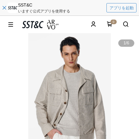
SST&C
アプリを起動
いますぐ公式アプリを使用する
0
1
/
6