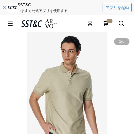
SST&C
アプリを起動
いますぐ公式アプリを使用する
0
1
/
6