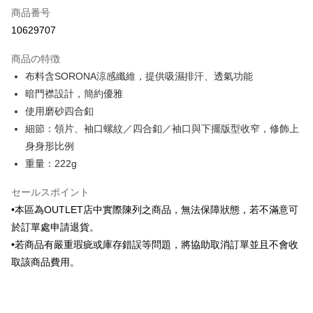
商品番号
クレジットカード分割払い
10629707
3回払い、金利0、毎回
NT$456
21行の銀行
商品の特徴
6回払い、金利0、毎回
NT$228
21行の銀行
合作金庫商業銀行
第一商業銀行
布料含SORONA涼感纖維，提供吸濕排汗、透氣功能
華南商業銀行
彰化商業銀行
合作金庫商業銀行
第一商業銀行
LINE Pay
暗門襟設計，簡約優雅
上海商業儲蓄銀行
台北富邦商業銀行
華南商業銀行
彰化商業銀行
国泰世華商業銀行
兆豐國際商業銀行
使用磨砂四合釦
Apple Pay
上海商業儲蓄銀行
台北富邦商業銀行
台湾中小企業銀行
台中商業銀行
細節：領片、袖口螺紋／四合釦／袖口與下擺版型收窄，修飾上
国泰世華商業銀行
兆豐國際商業銀行
HSBC(台湾)商業銀行
華泰商業銀行
JKOPAY
台湾中小企業銀行
台中商業銀行
身身形比例
聯邦商業銀行
遠東国際商業銀行
HSBC(台湾)商業銀行
華泰商業銀行
重量：222g
Easy Wallet
元大商業銀行
永豐商業銀行
聯邦商業銀行
遠東国際商業銀行
玉山商業銀行
星展(台湾)商業銀行
元大商業銀行
永豐商業銀行
Google Pay
セールスポイント
台新國際商業銀行
中国信託商業銀行
玉山商業銀行
星展(台湾)商業銀行
•本區為OUTLET店中實際陳列之商品，無法保障狀態，若不滿意可
台湾楽天クレジットカード会社
台新國際商業銀行
中国信託商業銀行
ATM払い
於訂單處申請退貨。
台湾楽天クレジットカード会社
•若商品有嚴重瑕疵或庫存錯誤等問題，將協助取消訂單並且不會收
配送方法
取該商品費用。
新竹物流宅配
配送毎にNT$120、NT$3,000以上で送料無料