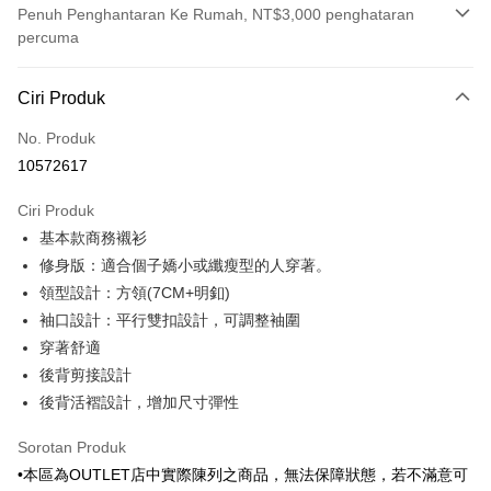
Penuh Penghantaran Ke Rumah, NT$3,000 penghataran
percuma
Kaedah Pembayaran
Ciri Produk
Kad Kredit (Bayaran Penuh)
No. Produk
Ansuran Kad Kredit
10572617
3 ansuran pada kadar faedah 0,
NT$420
setiap ansuran
Ciri Produk
21 Bank
6 ansuran pada kadar faedah 0,
NT$210
setiap
Taiwan Cooperative Bank
Bank Komersial Pertama
基本款商務襯衫
Hua Nan Commercial
Chang Hwa Commercial
ansuran
21 Bank
Bank
Bank
修身版：適合個子嬌小或纖瘦型的人穿著。
Taiwan Cooperative Bank
Bank Komersial Pertama
LINE Pay
The Shanghai
Bank Komersial Taipei
領型設計：方領(7CM+明釦)
Hua Nan Commercial Bank
Chang Hwa Commercial Bank
Commercial & Savings
Fubon
袖口設計：平行雙扣設計，可調整袖圍
Apple Pay
The Shanghai Commercial &
Bank Komersial Taipei Fubon
Bank
Savings Bank
穿著舒適
Bank Cathay United
Mega International
JKOPAY
Bank Cathay United
Mega International Commercial
後背剪接設計
Commercial Bank
Bank
後背活褶設計，增加尺寸彈性
Taiwan Business Bank
Taichung Commercial
Easy Wallet
Taiwan Business Bank
Taichung Commercial Bank
Bank
HSBC Bank (Taiwan) Limited
Hwatai Bank
Google Pay
Sorotan Produk
HSBC Bank (Taiwan)
Hwatai Bank
Union Bank of Taiwan
Far Eastern International Bank
Limited
•本區為OUTLET店中實際陳列之商品，無法保障狀態，若不滿意可
Yuanta Commercial Bank
Bank SinoPac
Pemindahan ATM