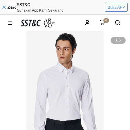
SST&C
Buka APP
Gunakan App Kami Sekarang
0
1
/
6