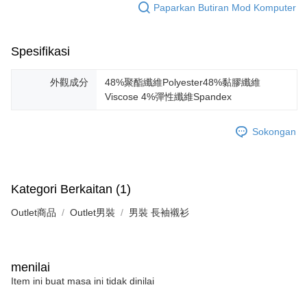
Paparkan Butiran Mod Komputer
Spesifikasi
外觀成分
48%聚酯纖維Polyester48%黏膠纖維
Viscose 4%彈性纖維Spandex
Sokongan
Kategori Berkaitan (1)
Outlet商品
Outlet男裝
男裝 長袖襯衫
menilai
Item ini buat masa ini tidak dinilai