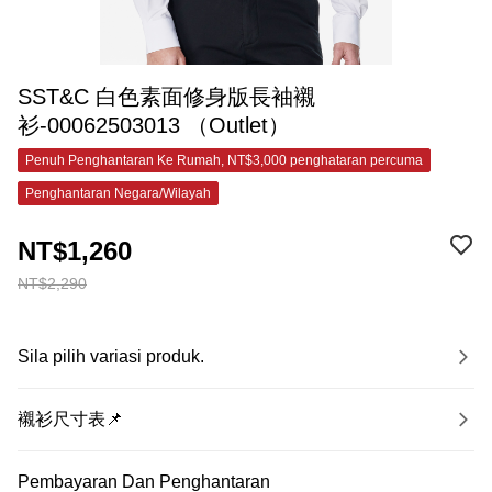
SST&C 白色素面修身版長袖襯
衫-00062503013 （Outlet）
Penuh Penghantaran Ke Rumah, NT$3,000 penghataran percuma
Penghantaran Negara/Wilayah
NT$1,260
NT$2,290
Sila pilih variasi produk.
襯衫尺寸表📌
Pembayaran Dan Penghantaran