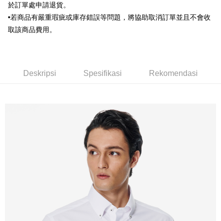
Union Bank of Taiwan
Far Eastern International
於訂單處申請退貨。
Bank Komersial E.SUN
DBS Bank
Bank
•若商品有嚴重瑕疵或庫存錯誤等問題，將協助取消訂單並且不會收
Bank Antarabangsa Taishin
Bank CTBC
Pilihan Penghantaran
Yuanta Commercial Bank
Bank SinoPac
Syarikat Kad Kredit Rakuten
取該商品費用。
Bank Komersial E.SUN
DBS Bank
新竹物流宅配
Taiwan
Bank Antarabangsa
Bank CTBC
NT$120/pesanan | Penghantaran percuma untuk pesanan
Taishin
NT$3,000 atau lebih
Syarikat Kad Kredit
Deskripsi
Spesifikasi
Rekomendasi
Rakuten Taiwan
新竹物流離島宅配
NT$350/pesanan | Penghantaran percuma untuk pesanan
NT$3,500 atau lebih
LINEX 宇迅國際
Kadar Penghantaran