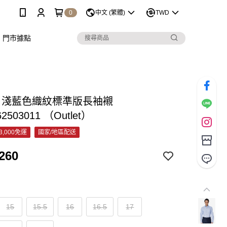
0
中文 (繁體)
TWD
門市據點
&C 淺藍色織紋標準版長袖襯
62503011 （Outlet）
3,000免運
國家/地區配送
260
15
15.5
16
16.5
17