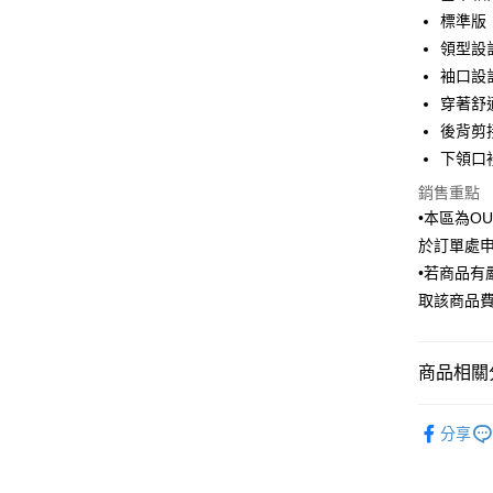
6 期 
合作金
標準版
華南商
領型設計
合作金
LINE Pay
上海商
華南商
袖口設
國泰世
Apple Pay
上海商
穿著舒
臺灣中
國泰世
後背剪
匯豐（
街口支付
臺灣中
聯邦商
下領口
匯豐（
悠遊付
元大商
聯邦商
銷售重點
玉山商
元大商
Google Pa
•本區為O
台新國
玉山商
於訂單處
台灣樂
台新國
ATM付款
•若商品
台灣樂
取該商品
運送方式
新竹物流
商品相關分
每筆NT$1
Outlet商品
分享
新竹物流
每筆NT$3