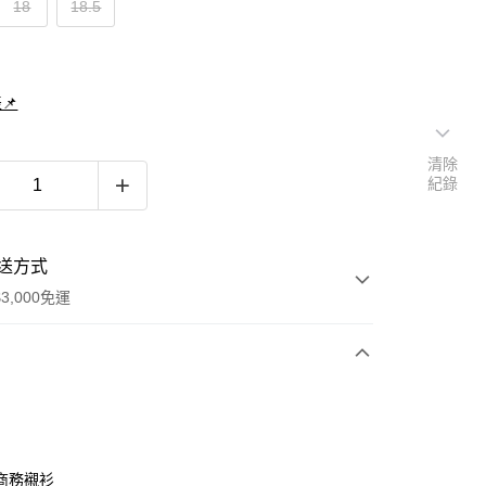
18
18.5
📌
清除
紀錄
送方式
3,000免運
次付款
期付款
0 利率 每期
NT$420
21家銀行
商務襯衫