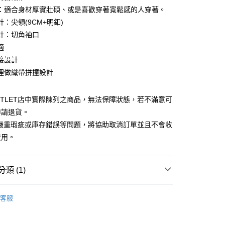
0 利率 每期
NT$210
21家銀行
庫商業銀行
第一商業銀行
：適合身材厚實壯碩、或是喜歡穿著寬鬆感的人穿著。
業銀行
彰化商業銀行
：尖領(9CM+明釦)
庫商業銀行
第一商業銀行
業儲蓄銀行
台北富邦商業銀行
業銀行
彰化商業銀行
計：切角袖口
華商業銀行
兆豐國際商業銀行
業儲蓄銀行
台北富邦商業銀行
適
小企業銀行
台中商業銀行
華商業銀行
兆豐國際商業銀行
接設計
台灣）商業銀行
華泰商業銀行
小企業銀行
台中商業銀行
業銀行
遠東國際商業銀行
裡做織帶拼撞設計
台灣）商業銀行
華泰商業銀行
業銀行
永豐商業銀行
業銀行
遠東國際商業銀行
業銀行
星展（台灣）商業銀行
業銀行
永豐商業銀行
y
UTLET店中實際陳列之商品，無法保障狀態，若不滿意可
際商業銀行
中國信託商業銀行
業銀行
星展（台灣）商業銀行
申請退貨。
天信用卡公司
際商業銀行
中國信託商業銀行
有嚴重瑕疵或庫存錯誤等問題，將協助取消訂單並且不會收
天信用卡公司
費用。
宅配
類 (1)
20，滿NT$3,000(含以上)免運費
Outlet男裝
男裝 長袖襯衫
客服
離島宅配
50，滿NT$3,500(含以上)免運費