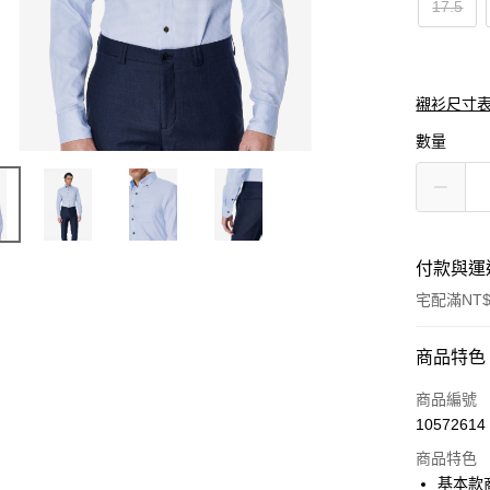
17.5
襯衫尺寸表
數量
付款與運
宅配滿NT$
付款方式
商品特色
信用卡一
商品編號
10572614
信用卡分
商品特色
3 期 
基本款