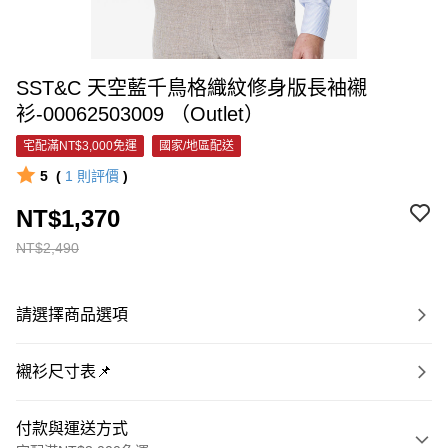
SST&C 天空藍千鳥格織紋修身版長袖襯
衫-00062503009 （Outlet）
宅配滿NT$3,000免運
國家/地區配送
5
(
1
則評價
)
NT$1,370
NT$2,490
請選擇商品選項
襯衫尺寸表📌
付款與運送方式