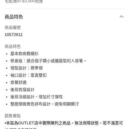
宅配滿NT$3,000免運
付款方式
商品特色
信用卡一次付款
商品編號
信用卡分期付款
10572611
3 期 0 利率 每期
NT$456
21家銀行
商品特色
6 期 0 利率 每期
NT$228
21家銀行
合作金庫商業銀行
第一商業銀行
基本款商務襯衫
華南商業銀行
彰化商業銀行
合作金庫商業銀行
第一商業銀行
LINE Pay
修身版：適合個子嬌小或纖瘦型的人穿著。
上海商業儲蓄銀行
台北富邦商業銀行
華南商業銀行
彰化商業銀行
國泰世華商業銀行
兆豐國際商業銀行
領型設計：標準領
Apple Pay
上海商業儲蓄銀行
台北富邦商業銀行
臺灣中小企業銀行
台中商業銀行
袖口設計：垂直雙扣
國泰世華商業銀行
兆豐國際商業銀行
匯豐（台灣）商業銀行
華泰商業銀行
街口支付
臺灣中小企業銀行
台中商業銀行
穿著舒適
聯邦商業銀行
遠東國際商業銀行
匯豐（台灣）商業銀行
華泰商業銀行
後背剪接設計
悠遊付
元大商業銀行
永豐商業銀行
聯邦商業銀行
遠東國際商業銀行
後背活褶設計，增加尺寸彈性
玉山商業銀行
星展（台灣）商業銀行
元大商業銀行
永豐商業銀行
Google Pay
整圈領做異色拼布設計，避免明顯髒汙
台新國際商業銀行
中國信託商業銀行
玉山商業銀行
星展（台灣）商業銀行
台灣樂天信用卡公司
台新國際商業銀行
中國信託商業銀行
ATM付款
銷售重點
台灣樂天信用卡公司
•本區為OUTLET店中實際陳列之商品，無法保障狀態，若不滿意可
運送方式