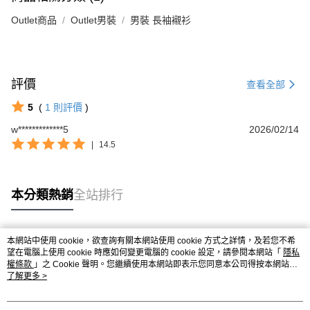
Outlet商品
Outlet男裝
男裝 長袖襯衫
評價
查看全部
5
(
1
則評價
)
w*************5
2026/02/14
|
14.5
本分類熱銷
全站排行
本網站中使用 cookie，欲查詢有關本網站使用 cookie 方式之詳情，及若您不希
熱門標籤
望在電腦上使用 cookie 時應如何變更電腦的 cookie 設定，請參閱本網站「
隱私
權條款
」之 Cookie 聲明。您繼續使用本網站即表示您同意本公司得按本網站使
用條款之 Cookie 聲明使用 cookie。
了解更多 >