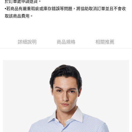
於訂單處申請退貨。
新竹物流宅配
•若商品有嚴重瑕疵或庫存錯誤等問題，將協助取消訂單並且不會收
每筆NT$120，滿NT$3,000(含以上)免運費
取該商品費用。
新竹物流離島宅配
每筆NT$350，滿NT$3,500(含以上)免運費
詳細說明
商品規格
相關推薦
LINEX 宇迅國際
查看運費