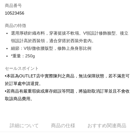
商品番号
クレジットカード分割払い
10523456
3回払い、金利0、毎回
NT$346
21行の銀行
商品の特徴
6回払い、金利0、毎回
NT$173
21行の銀行
合作金庫商業銀行
第一商業銀行
選用厚磅針織布料，穿著挺拔不軟塌。V領設計修飾臉型、後立
華南商業銀行
彰化商業銀行
合作金庫商業銀行
第一商業銀行
LINE Pay
領設計高於西裝領，適合穿搭於西裝外套內。
上海商業儲蓄銀行
台北富邦商業銀行
華南商業銀行
彰化商業銀行
国泰世華商業銀行
兆豐國際商業銀行
細節：V領/微收腰版型，修飾上身身形比例
Apple Pay
上海商業儲蓄銀行
台北富邦商業銀行
台湾中小企業銀行
台中商業銀行
*重量：250g
国泰世華商業銀行
兆豐國際商業銀行
HSBC(台湾)商業銀行
華泰商業銀行
JKOPAY
台湾中小企業銀行
台中商業銀行
聯邦商業銀行
遠東国際商業銀行
セールスポイント
HSBC(台湾)商業銀行
華泰商業銀行
Easy Wallet
元大商業銀行
永豐商業銀行
聯邦商業銀行
遠東国際商業銀行
•本區為OUTLET店中實際陳列之商品，無法保障狀態，若不滿意可
玉山商業銀行
星展(台湾)商業銀行
元大商業銀行
永豐商業銀行
Google Pay
於訂單處申請退貨。
台新國際商業銀行
中国信託商業銀行
玉山商業銀行
星展(台湾)商業銀行
•若商品有嚴重瑕疵或庫存錯誤等問題，將協助取消訂單並且不會收
台湾楽天クレジットカード会社
台新國際商業銀行
中国信託商業銀行
ATM払い
取該商品費用。
台湾楽天クレジットカード会社
配送方法
新竹物流宅配
詳細について
商品の仕様
おすすめ関連商品
配送毎にNT$120、NT$3,000以上で送料無料