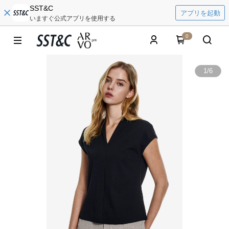
SST&C
アプリを起動
いますぐ公式アプリを使用する
0
1
/
6