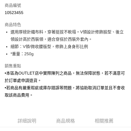
商品編號
信用卡分期付款
10523455
3 期 0 利率 每期
NT$346
21家銀行
商品特色
6 期 0 利率 每期
NT$173
21家銀行
合作金庫商業銀行
第一商業銀行
選用厚磅針織布料，穿著挺拔不軟塌。V領設計修飾臉型、後立
華南商業銀行
彰化商業銀行
合作金庫商業銀行
第一商業銀行
LINE Pay
領設計高於西裝領，適合穿搭於西裝外套內。
上海商業儲蓄銀行
台北富邦商業銀行
華南商業銀行
彰化商業銀行
國泰世華商業銀行
兆豐國際商業銀行
細節：V領/微收腰版型，修飾上身身形比例
Apple Pay
上海商業儲蓄銀行
台北富邦商業銀行
臺灣中小企業銀行
台中商業銀行
*重量：250g
國泰世華商業銀行
兆豐國際商業銀行
匯豐（台灣）商業銀行
華泰商業銀行
街口支付
臺灣中小企業銀行
台中商業銀行
聯邦商業銀行
遠東國際商業銀行
銷售重點
匯豐（台灣）商業銀行
華泰商業銀行
悠遊付
元大商業銀行
永豐商業銀行
•本區為OUTLET店中實際陳列之商品，無法保障狀態，若不滿意可
聯邦商業銀行
遠東國際商業銀行
玉山商業銀行
星展（台灣）商業銀行
元大商業銀行
永豐商業銀行
於訂單處申請退貨。
Google Pay
台新國際商業銀行
中國信託商業銀行
玉山商業銀行
星展（台灣）商業銀行
•若商品有嚴重瑕疵或庫存錯誤等問題，將協助取消訂單並且不會收
台灣樂天信用卡公司
台新國際商業銀行
中國信託商業銀行
ATM付款
取該商品費用。
台灣樂天信用卡公司
運送方式
新竹物流宅配
詳細說明
商品規格
相關推薦
每筆NT$120，滿NT$3,000(含以上)免運費