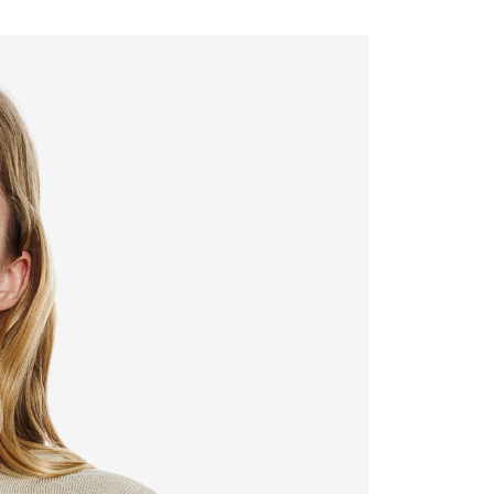
宇迅國際
Kadar Penghantaran