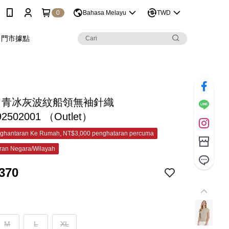
0
Bahasa Melayu
TWD
門市據點
&C 青冰灰波紋船領無袖針織
92502001 （Outlet）
ghantaran Ke Rumah, NT$3,000 penghataran percuma
ran Negara/Wilayah
370
M
L
XL