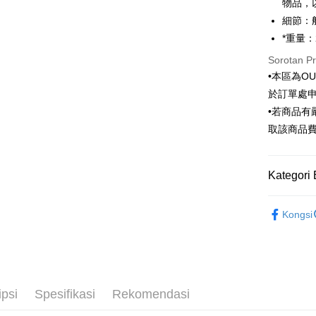
Taiwan 
物品，
LINE Pay
The 
Hua Na
細節：
Comm
Apple Pay
The Sh
Ban
*重量：
Saving
Bank
JKOPAY
Sorotan P
Bank Ca
•本區為O
Taiw
Easy Walle
Taiwan 
於訂單處
HSBC Ba
Google Pa
HSBC
•若商品
Union B
Limi
取該商品
Yuanta
Pemindah
Unio
Bank K
Bank An
Yuan
Kategori 
Pilihan 
Syarika
Bank
Taiwan
Bank
Outlet商品
新竹物流
Kongsi
Tais
NT$120/pe
Syari
NT$3,000 
Raku
新竹物流
NT$350/pe
ipsi
Spesifikasi
Rekomendasi
NT$3,500 