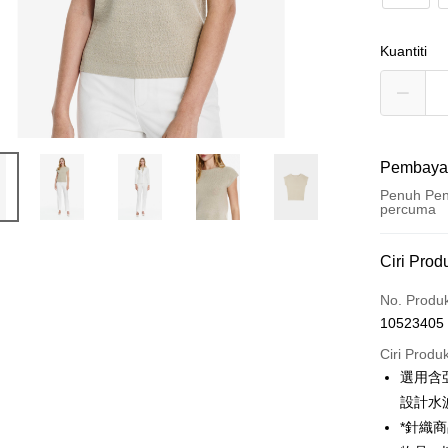
Kuantiti
Pembaya
Penuh Pen
percuma
Kaedah 
Ciri Prod
Kad Kredi
No. Produ
10523405
Ansuran K
Ciri Produ
3 ansu
選用含
6 ansu
Taiw
設計水
Hua 
ansura
*針織
Ban