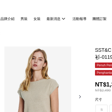
雙品牌介紹
男裝
女裝
最新消息
活動報導
團體訂製
衣
SST
衫-011
Penuh Pen
Penghanta
NT$1,
NT$2,490
尺寸
S