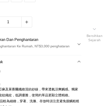
Bersihkan
ran Dan Penghantaran
Sejarah
ghantaran Ke Rumah, NT$3,000 penghataran
Pembayaran
uk
t (Bayaran Penuh)
k
ad Kredit
k
ran pada kadar faedah 0,
NT$456
setiap ansuran
亞麻及萊賽爾纖維混紡紗線，帶來透氣涼爽觸感。獨家
21 Bank
ran pada kadar faedah 0,
NT$228
setiap
an Cooperative Bank
Bank Komersial Pertama
波紋織紋，低調優雅，使簡約單品更顯立體精緻。
Nan Commercial
Chang Hwa Commercial
n
21 Bank
商品較為細緻，穿著、洗滌、存放時須注意避免接觸粗糙
k
Bank