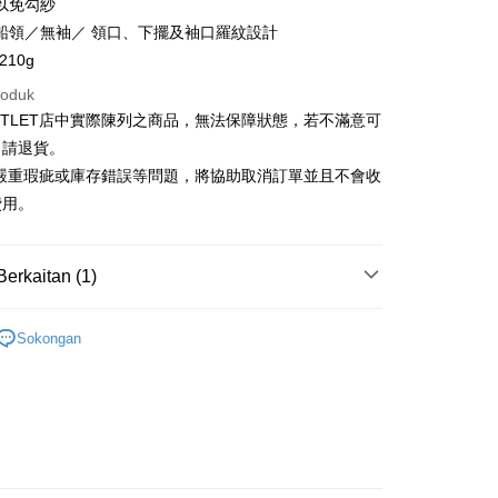
Cooperative Bank
Bank Komersial Pertama
以免勾紗
Shanghai
Bank Komersial Taipei
n Commercial Bank
Chang Hwa Commercial Bank
船領／無袖／ 領口、下擺及袖口羅紋設計
ercial & Savings
Fubon
anghai Commercial &
Bank Komersial Taipei Fubon
k
210g
s Bank
 Cathay United
Mega International
roduk
thay United
Mega International Commercial
Commercial Bank
Bank
UTLET店中實際陳列之商品，無法保障狀態，若不滿意可
an Business Bank
Taichung Commercial
t
Business Bank
Taichung Commercial Bank
申請退貨。
Bank
nk (Taiwan) Limited
Hwatai Bank
y
 Bank (Taiwan)
Hwatai Bank
有嚴重瑕疵或庫存錯誤等問題，將協助取消訂單並且不會收
ank of Taiwan
Far Eastern International Bank
ted
費用。
 Commercial Bank
Bank SinoPac
an ATM
n Bank of Taiwan
Far Eastern International
omersial E.SUN
DBS Bank
Bank
tarabangsa Taishin
Bank CTBC
ta Commercial Bank
Bank SinoPac
Berkaitan (1)
Penghantaran
t Kad Kredit Rakuten
 Komersial E.SUN
DBS Bank
 Antarabangsa
Bank CTBC
Outlet女裝
女裝 短袖上衣
宅配
hin
Sokongan
sanan | Penghantaran percuma untuk pesanan
kat Kad Kredit
atau lebih
ten Taiwan
離島宅配
sanan | Penghantaran percuma untuk pesanan
atau lebih