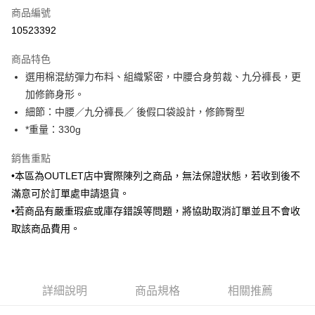
商品編號
信用卡分期付款
10523392
3 期 0 利率 每期
NT$493
21家銀行
商品特色
6 期 0 利率 每期
NT$246
21家銀行
合作金庫商業銀行
第一商業銀行
選用棉混紡彈力布料、組織緊密，中腰合身剪裁、九分褲長，更
華南商業銀行
彰化商業銀行
合作金庫商業銀行
第一商業銀行
LINE Pay
加修飾身形。
上海商業儲蓄銀行
台北富邦商業銀行
華南商業銀行
彰化商業銀行
國泰世華商業銀行
兆豐國際商業銀行
細節：中腰／九分褲長／ 後假口袋設計，修飾臀型
Apple Pay
上海商業儲蓄銀行
台北富邦商業銀行
臺灣中小企業銀行
台中商業銀行
*重量：330g
國泰世華商業銀行
兆豐國際商業銀行
匯豐（台灣）商業銀行
華泰商業銀行
街口支付
臺灣中小企業銀行
台中商業銀行
聯邦商業銀行
遠東國際商業銀行
銷售重點
匯豐（台灣）商業銀行
華泰商業銀行
悠遊付
元大商業銀行
永豐商業銀行
•本區為OUTLET店中實際陳列之商品，無法保證狀態，若收到後不
聯邦商業銀行
遠東國際商業銀行
玉山商業銀行
星展（台灣）商業銀行
元大商業銀行
永豐商業銀行
滿意可於訂單處申請退貨。
Google Pay
台新國際商業銀行
中國信託商業銀行
玉山商業銀行
星展（台灣）商業銀行
•若商品有嚴重瑕疵或庫存錯誤等問題，將協助取消訂單並且不會收
台灣樂天信用卡公司
台新國際商業銀行
中國信託商業銀行
ATM付款
取該商品費用。
台灣樂天信用卡公司
運送方式
新竹物流宅配
詳細說明
商品規格
相關推薦
每筆NT$120，滿NT$3,000(含以上)免運費