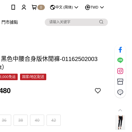
0
中文 (简体)
TWD
門市據點
C 黑色中腰合身版休閒褲-01162502003
et）
3,000免运
国家/地区配送
480
36
38
40
42