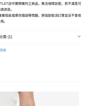
台湾）商业银行
华泰商业银行
UTLET店中實際陳列之商品，無法保障狀態，若不滿意可
小企业银行
台中商业银行
业银行
远东国际商业银行
申請退貨。
台湾）商业银行
华泰商业银行
业银行
永丰商业银行
业银行
远东国际商业银行
有嚴重瑕疵或庫存錯誤等問題，將協助取消訂單並且不會收
业银行
星展（台湾）商业银行
业银行
永丰商业银行
y
費用。
际商业银行
中国信托商业银行
业银行
星展（台湾）商业银行
天信用卡公司
际商业银行
中国信托商业银行
天信用卡公司
类 (1)
Outlet女裝
女裝 長褲
客服
宅配
20，满NT$3,000(含以上)免运费
離島宅配
50，满NT$3,500(含以上)免运费
宇迅國際
查看运费