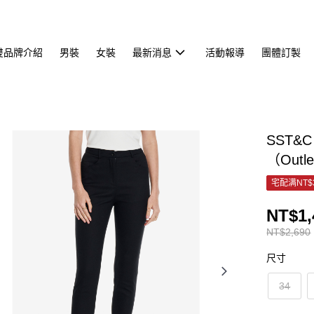
雙品牌介紹
男裝
女裝
最新消息
活動報導
團體訂製
SST&
（Outl
宅配满NT$
NT$1,
NT$2,690
尺寸
34