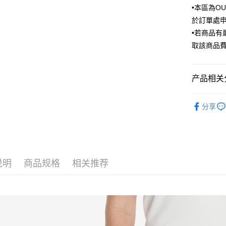
汇丰（
•本區為O
街口支付
台湾中
联邦商
於訂單處
汇丰（
悠遊付
元大商
联邦商
•若商品
玉山商
元大商
Google Pa
取該商品
台新国
玉山商
台湾乐
台新国
ATM付款
台湾乐
产品相关分
运送方式
Outlet商品
分享
新竹物流
每笔NT$1
新竹物流
每笔NT$3
说明
商品规格
相关推荐
LINEX 