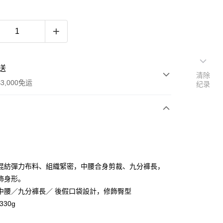
送
清除
3,000免运
纪录
次付款
期付款
利率，每期
NT$493
21家银行
混紡彈力布料、組織緊密，中腰合身剪裁、九分褲長，
利率，每期
NT$246
21家银行
库商业银行
第一商业银行
飾身形。
业银行
彰化商业银行
中腰／九分褲長／ 後假口袋設計，修飾臀型
库商业银行
第一商业银行
业储蓄银行
台北富邦商业银行
业银行
彰化商业银行
330g
华商业银行
兆丰国际商业银行
业储蓄银行
台北富邦商业银行
小企业银行
台中商业银行
华商业银行
兆丰国际商业银行