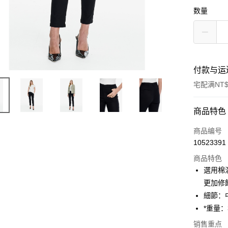
数量
付款与运
宅配满NT$
付款方式
商品特色
信用卡一
商品编号
10523391
信用卡分
商品特色
3期 0
選用棉
6期 0
合作金
更加修
华南商
細節：
合作金
LINE Pay
上海商
华南商
*重量：
国泰世
Apple Pay
上海商
销售重点
台湾中
国泰世