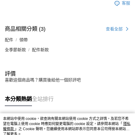
客服
商品相關分類 (3)
查看全部
配件
領帶
全季節新款
配件新款
評價
喜歡這個商品嗎？購買後給他一個好評吧
本分類熱銷
全站排行
本網站中使用 cookie，欲查詢有關本網站使用 cookie 方式之詳情，及若您不希
熱門標籤
望在電腦上使用 cookie 時應如何變更電腦的 cookie 設定，請參閱本網站「
隱私
權條款
」之 Cookie 聲明。您繼續使用本網站即表示您同意本公司得按本網站使
用條款之 Cookie 聲明使用 cookie。
了解更多 >