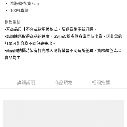
窄版領帶:寬7cm
華南商業銀行
彰化商業銀行
合作金庫商業銀行
第一商業銀行
LINE Pay
100%真絲
上海商業儲蓄銀行
台北富邦商業銀行
華南商業銀行
彰化商業銀行
國泰世華商業銀行
兆豐國際商業銀行
Apple Pay
上海商業儲蓄銀行
台北富邦商業銀行
銷售重點
臺灣中小企業銀行
台中商業銀行
國泰世華商業銀行
兆豐國際商業銀行
•若商品尺寸不合或欲更換款式，請退貨後重新訂購。
匯豐（台灣）商業銀行
華泰商業銀行
街口支付
臺灣中小企業銀行
台中商業銀行
聯邦商業銀行
遠東國際商業銀行
•為加速您取得商品的速度，SST&C採多個倉庫同時出貨、因此您的
匯豐（台灣）商業銀行
華泰商業銀行
悠遊付
元大商業銀行
永豐商業銀行
訂單可能分為不同包裹寄出。
聯邦商業銀行
遠東國際商業銀行
玉山商業銀行
星展（台灣）商業銀行
元大商業銀行
永豐商業銀行
•商品圖拍攝時皆有打光或因瀏覽螢幕不同有所差異，實際顏色皆以
Google Pay
台新國際商業銀行
中國信託商業銀行
玉山商業銀行
星展（台灣）商業銀行
實品為主。
台灣樂天信用卡公司
台新國際商業銀行
中國信託商業銀行
ATM付款
台灣樂天信用卡公司
運送方式
詳細說明
商品規格
相關推薦
新竹物流宅配
每筆NT$120，滿NT$3,000(含以上)免運費
新竹物流離島宅配
每筆NT$350，滿NT$3,500(含以上)免運費
LINEX 宇迅國際
查看運費