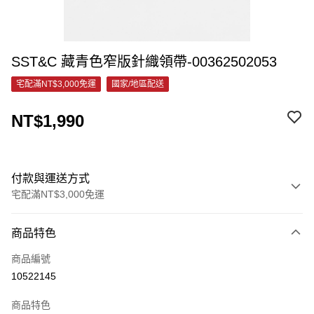
SST&C 藏青色窄版針織領帶-00362502053
宅配滿NT$3,000免運
國家/地區配送
NT$1,990
付款與運送方式
宅配滿NT$3,000免運
付款方式
商品特色
信用卡一次付款
商品編號
信用卡分期付款
10522145
3 期 0 利率 每期
NT$663
21家銀行
商品特色
6 期 0 利率 每期
NT$331
21家銀行
合作金庫商業銀行
第一商業銀行