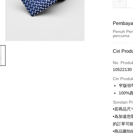
Pembaya
Penuh Pen
percuma
Kaedah 
Ciri Prod
Kad Kredi
No. Produ
10522130
Ansuran K
Ciri Produ
3 ansu
窄版領帶
6 ansu
Taiw
100%
Hua 
ansura
Sorotan P
Ban
Taiwan 
LINE Pay
•若商品
The 
Hua Na
Comm
•為加速您
Apple Pay
The Sh
Ban
的訂單可
Saving
Bank
JKOPAY
•商品圖
Bank Ca