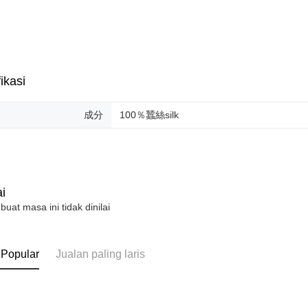
ikasi
成分
100％蠶絲silk
i
 buat masa ini tidak dinilai
 Popular
Jualan paling laris