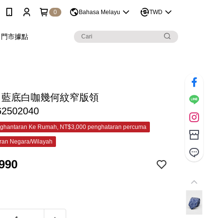
0
Bahasa Melayu
TWD
門市據點
C ⁠藍底白咖幾何紋窄版領
62502040
ghantaran Ke Rumah, NT$3,000 penghataran percuma
ran Negara/Wilayah
990