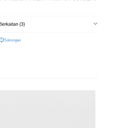
Commercial Bank
Bank
。
an Business Bank
Taichung Commercial
t
Business Bank
Taichung Commercial Bank
Bank
nk (Taiwan) Limited
Hwatai Bank
y
 Bank (Taiwan)
Hwatai Bank
ank of Taiwan
Far Eastern International Bank
Berkaitan (3)
ted
 Commercial Bank
Bank SinoPac
an ATM
n Bank of Taiwan
Far Eastern International
omersial E.SUN
DBS Bank
帶
Bank
Sokongan
tarabangsa Taishin
Bank CTBC
ta Commercial Bank
Bank SinoPac
款
配件新款
Penghantaran
t Kad Kredit Rakuten
 Komersial E.SUN
DBS Bank
新品休閒 65 折
季末折扣｜新品休閒男裝 65 折
 Antarabangsa
Bank CTBC
宅配
hin
sanan | Penghantaran percuma untuk pesanan
kat Kad Kredit
atau lebih
ten Taiwan
離島宅配
sanan | Penghantaran percuma untuk pesanan
atau lebih
宇迅國際
Kadar Penghantaran