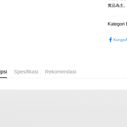
實品為主
Taiw
Easy Walle
Taiwan 
HSBC Ba
Google Pa
HSBC
Union B
Kategori 
Limi
Yuanta
Pemindah
Unio
Bank K
配件
領
Kongsi
Bank An
Yuan
全季節新
Pilihan 
Syarika
Bank
Taiwan
季末折扣｜
Bank
新竹物流
Tais
NT$120/pe
Syari
ipsi
Spesifikasi
Rekomendasi
NT$3,000 
Raku
新竹物流
NT$350/pe
NT$3,500 
LINEX 