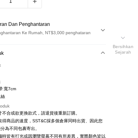
ran Dan Penghantaran
ghantaran Ke Rumah, NT$3,000 penghataran
Bersihkan
Pembayaran
Sejarah
uk
t (Bayaran Penuh)
k
ad Kredit
k
ran pada kadar faedah 0,
NT$663
setiap ansuran
:寬7cm
21 Bank
ran pada kadar faedah 0,
NT$331
setiap
an Cooperative Bank
Bank Komersial Pertama
真絲
Nan Commercial
Chang Hwa Commercial
n
21 Bank
roduk
k
Bank
Cooperative Bank
Bank Komersial Pertama
尺寸不合或欲更換款式，請退貨後重新訂購。
Shanghai
Bank Komersial Taipei
n Commercial Bank
Chang Hwa Commercial Bank
ercial & Savings
Fubon
取得商品的速度，SST&C採多個倉庫同時出貨、因此您
anghai Commercial &
Bank Komersial Taipei Fubon
k
能分為不同包裹寄出。
s Bank
 Cathay United
Mega International
拍攝時皆有打光或因瀏覽螢幕不同有所差異，實際顏色皆以
thay United
Mega International Commercial