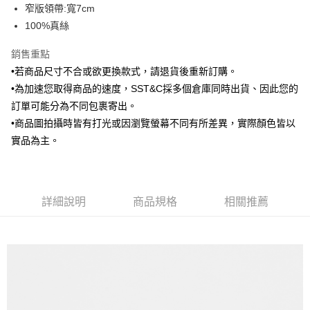
窄版領帶:寬7cm
華南商業銀行
彰化商業銀行
合作金庫商業銀行
第一商業銀行
LINE Pay
100%真絲
上海商業儲蓄銀行
台北富邦商業銀行
華南商業銀行
彰化商業銀行
國泰世華商業銀行
兆豐國際商業銀行
Apple Pay
上海商業儲蓄銀行
台北富邦商業銀行
銷售重點
臺灣中小企業銀行
台中商業銀行
國泰世華商業銀行
兆豐國際商業銀行
•若商品尺寸不合或欲更換款式，請退貨後重新訂購。
匯豐（台灣）商業銀行
華泰商業銀行
街口支付
臺灣中小企業銀行
台中商業銀行
聯邦商業銀行
遠東國際商業銀行
•為加速您取得商品的速度，SST&C採多個倉庫同時出貨、因此您的
匯豐（台灣）商業銀行
華泰商業銀行
悠遊付
元大商業銀行
永豐商業銀行
訂單可能分為不同包裹寄出。
聯邦商業銀行
遠東國際商業銀行
玉山商業銀行
星展（台灣）商業銀行
元大商業銀行
永豐商業銀行
•商品圖拍攝時皆有打光或因瀏覽螢幕不同有所差異，實際顏色皆以
Google Pay
台新國際商業銀行
中國信託商業銀行
玉山商業銀行
星展（台灣）商業銀行
實品為主。
台灣樂天信用卡公司
台新國際商業銀行
中國信託商業銀行
ATM付款
台灣樂天信用卡公司
運送方式
詳細說明
商品規格
相關推薦
新竹物流宅配
每筆NT$120，滿NT$3,000(含以上)免運費
新竹物流離島宅配
每筆NT$350，滿NT$3,500(含以上)免運費
LINEX 宇迅國際
查看運費