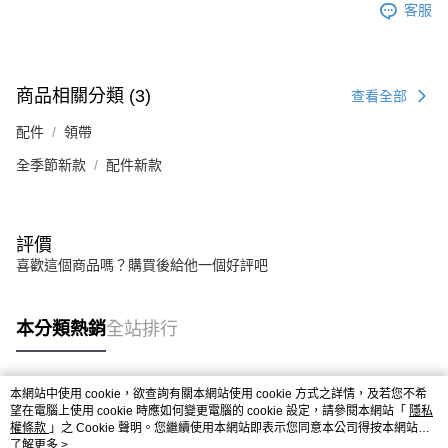
客服
商品相關分類 (3)
查看全部
配件
領帶
全季節新款
配件新款
評價
喜歡這個商品嗎？購買後給他一個好評吧
本分類熱銷
全站排行
本網站中使用 cookie，欲查詢有關本網站使用 cookie 方式之詳情，及若您不希
熱門標籤
望在電腦上使用 cookie 時應如何變更電腦的 cookie 設定，請參閱本網站「
隱私
權條款
」之 Cookie 聲明。您繼續使用本網站即表示您同意本公司得按本網站使
用條款之 Cookie 聲明使用 cookie。
了解更多 >