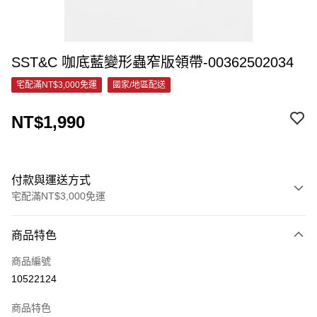
SST&C ⁠咖底藍變形蟲窄版領帶-00362502034
宅配滿NT$3,000免運
國家/地區配送
NT$1,990
付款與運送方式
宅配滿NT$3,000免運
付款方式
商品特色
信用卡一次付款
商品編號
信用卡分期付款
10522124
3 期 0 利率 每期
NT$663
21家銀行
商品特色
6 期 0 利率 每期
NT$331
21家銀行
合作金庫商業銀行
第一商業銀行