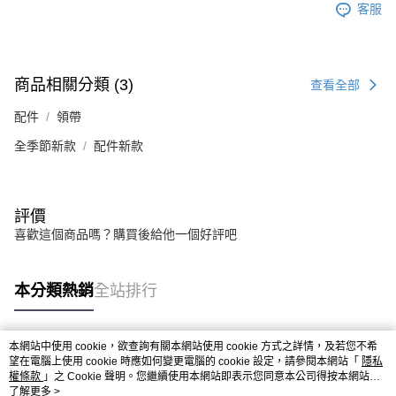
客服
商品相關分類 (3)
查看全部
配件
領帶
全季節新款
配件新款
評價
喜歡這個商品嗎？購買後給他一個好評吧
本分類熱銷
全站排行
本網站中使用 cookie，欲查詢有關本網站使用 cookie 方式之詳情，及若您不希
熱門標籤
望在電腦上使用 cookie 時應如何變更電腦的 cookie 設定，請參閱本網站「
隱私
權條款
」之 Cookie 聲明。您繼續使用本網站即表示您同意本公司得按本網站使
用條款之 Cookie 聲明使用 cookie。
了解更多 >