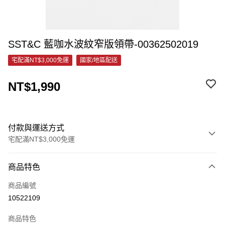
SST&C ⁠藍咖水波紋窄版領帶-00362502019
宅配滿NT$3,000免運
國家/地區配送
NT$1,990
付款與運送方式
宅配滿NT$3,000免運
付款方式
商品特色
信用卡一次付款
商品編號
信用卡分期付款
10522109
3 期 0 利率 每期
NT$663
21家銀行
商品特色
6 期 0 利率 每期
NT$331
21家銀行
合作金庫商業銀行
第一商業銀行