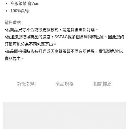
窄版領帶:寬7cm
華南商業銀行
彰化商業銀行
合作金庫商業銀行
第一商業銀行
LINE Pay
100%真絲
上海商業儲蓄銀行
台北富邦商業銀行
華南商業銀行
彰化商業銀行
國泰世華商業銀行
兆豐國際商業銀行
Apple Pay
上海商業儲蓄銀行
台北富邦商業銀行
銷售重點
臺灣中小企業銀行
台中商業銀行
國泰世華商業銀行
兆豐國際商業銀行
•若商品尺寸不合或欲更換款式，請退貨後重新訂購。
匯豐（台灣）商業銀行
華泰商業銀行
街口支付
臺灣中小企業銀行
台中商業銀行
聯邦商業銀行
遠東國際商業銀行
•為加速您取得商品的速度，SST&C採多個倉庫同時出貨、因此您的
匯豐（台灣）商業銀行
華泰商業銀行
悠遊付
元大商業銀行
永豐商業銀行
訂單可能分為不同包裹寄出。
聯邦商業銀行
遠東國際商業銀行
玉山商業銀行
星展（台灣）商業銀行
元大商業銀行
永豐商業銀行
•商品圖拍攝時皆有打光或因瀏覽螢幕不同有所差異，實際顏色皆以
Google Pay
台新國際商業銀行
中國信託商業銀行
玉山商業銀行
星展（台灣）商業銀行
實品為主。
台灣樂天信用卡公司
台新國際商業銀行
中國信託商業銀行
ATM付款
台灣樂天信用卡公司
運送方式
詳細說明
商品規格
相關推薦
新竹物流宅配
每筆NT$120，滿NT$3,000(含以上)免運費
新竹物流離島宅配
每筆NT$350，滿NT$3,500(含以上)免運費
LINEX 宇迅國際
查看運費