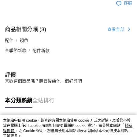
客服
商品相關分類 (3)
查看全部
配件
領帶
全季節新款
配件新款
評價
喜歡這個商品嗎？購買後給他一個好評吧
本分類熱銷
全站排行
本網站中使用 cookie，欲查詢有關本網站使用 cookie 方式之詳情，及若您不希
熱門標籤
望在電腦上使用 cookie 時應如何變更電腦的 cookie 設定，請參閱本網站「
隱私
權條款
」之 Cookie 聲明。您繼續使用本網站即表示您同意本公司得按本網站使
用條款之 Cookie 聲明使用 cookie。
了解更多 >