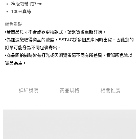
窄版領帶:寬7cm
華南商業銀行
彰化商業銀行
合作金庫商業銀行
第一商業銀行
LINE Pay
100%真絲
上海商業儲蓄銀行
台北富邦商業銀行
華南商業銀行
彰化商業銀行
國泰世華商業銀行
兆豐國際商業銀行
Apple Pay
上海商業儲蓄銀行
台北富邦商業銀行
銷售重點
臺灣中小企業銀行
台中商業銀行
國泰世華商業銀行
兆豐國際商業銀行
•若商品尺寸不合或欲更換款式，請退貨後重新訂購。
匯豐（台灣）商業銀行
華泰商業銀行
街口支付
臺灣中小企業銀行
台中商業銀行
聯邦商業銀行
遠東國際商業銀行
•為加速您取得商品的速度，SST&C採多個倉庫同時出貨、因此您的
匯豐（台灣）商業銀行
華泰商業銀行
悠遊付
元大商業銀行
永豐商業銀行
訂單可能分為不同包裹寄出。
聯邦商業銀行
遠東國際商業銀行
玉山商業銀行
星展（台灣）商業銀行
元大商業銀行
永豐商業銀行
•商品圖拍攝時皆有打光或因瀏覽螢幕不同有所差異，實際顏色皆以
Google Pay
台新國際商業銀行
中國信託商業銀行
玉山商業銀行
星展（台灣）商業銀行
實品為主。
台灣樂天信用卡公司
台新國際商業銀行
中國信託商業銀行
ATM付款
台灣樂天信用卡公司
運送方式
詳細說明
商品規格
相關推薦
新竹物流宅配
每筆NT$120，滿NT$3,000(含以上)免運費
新竹物流離島宅配
每筆NT$350，滿NT$3,500(含以上)免運費
LINEX 宇迅國際
查看運費