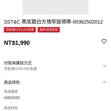
SST&C ⁠黑底銀白方塊窄版領帶-00362502012
宅配滿NT$3,000免運
國家/地區配送
NT$1,990
付款與運送方式
宅配滿NT$3,000免運
付款方式
商品特色
信用卡一次付款
商品編號
信用卡分期付款
10522102
3 期 0 利率 每期
NT$663
21家銀行
商品特色
6 期 0 利率 每期
NT$331
21家銀行
合作金庫商業銀行
第一商業銀行