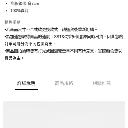
窄版領帶:寬7cm
華南商業銀行
彰化商業銀行
合作金庫商業銀行
第一商業銀行
LINE Pay
100%真絲
上海商業儲蓄銀行
台北富邦商業銀行
華南商業銀行
彰化商業銀行
國泰世華商業銀行
兆豐國際商業銀行
Apple Pay
上海商業儲蓄銀行
台北富邦商業銀行
銷售重點
臺灣中小企業銀行
台中商業銀行
國泰世華商業銀行
兆豐國際商業銀行
•若商品尺寸不合或欲更換款式，請退貨後重新訂購。
匯豐（台灣）商業銀行
華泰商業銀行
街口支付
臺灣中小企業銀行
台中商業銀行
聯邦商業銀行
遠東國際商業銀行
•為加速您取得商品的速度，SST&C採多個倉庫同時出貨、因此您的
匯豐（台灣）商業銀行
華泰商業銀行
悠遊付
元大商業銀行
永豐商業銀行
訂單可能分為不同包裹寄出。
聯邦商業銀行
遠東國際商業銀行
玉山商業銀行
星展（台灣）商業銀行
元大商業銀行
永豐商業銀行
•商品圖拍攝時皆有打光或因瀏覽螢幕不同有所差異，實際顏色皆以
Google Pay
台新國際商業銀行
中國信託商業銀行
玉山商業銀行
星展（台灣）商業銀行
實品為主。
台灣樂天信用卡公司
台新國際商業銀行
中國信託商業銀行
ATM付款
台灣樂天信用卡公司
運送方式
詳細說明
商品規格
相關推薦
新竹物流宅配
每筆NT$120，滿NT$3,000(含以上)免運費
新竹物流離島宅配
每筆NT$350，滿NT$3,500(含以上)免運費
LINEX 宇迅國際
查看運費