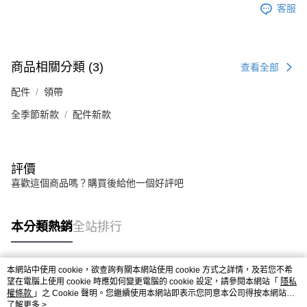
客服
商品相關分類 (3)
查看全部
配件
領帶
全季節新款
配件新款
評價
喜歡這個商品嗎？購買後給他一個好評吧
本分類熱銷
全站排行
本網站中使用 cookie，欲查詢有關本網站使用 cookie 方式之詳情，及若您不希
熱門標籤
望在電腦上使用 cookie 時應如何變更電腦的 cookie 設定，請參閱本網站「
隱私
權條款
」之 Cookie 聲明。您繼續使用本網站即表示您同意本公司得按本網站使
用條款之 Cookie 聲明使用 cookie。
了解更多 >