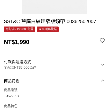
SST&C ⁠藍底白紋理窄版領帶-00362502007
宅配滿NT$3,000免運
國家/地區配送
NT$1,990
付款與運送方式
宅配滿NT$3,000免運
付款方式
商品特色
信用卡一次付款
商品編號
信用卡分期付款
10522097
3 期 0 利率 每期
NT$663
21家銀行
商品特色
6 期 0 利率 每期
NT$331
21家銀行
合作金庫商業銀行
第一商業銀行