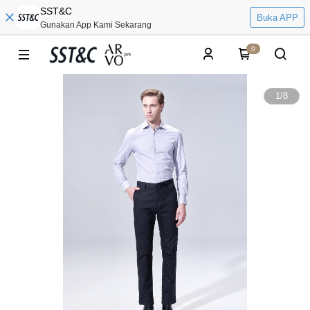
SST&C
Buka APP
Gunakan App Kami Sekarang
0
1
/
8