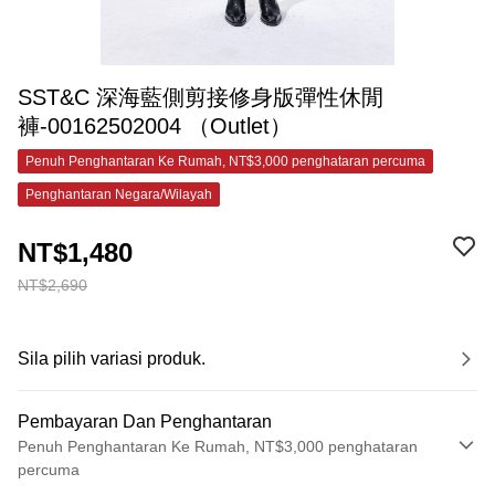
SST&C 深海藍側剪接修身版彈性休閒
褲-00162502004 （Outlet）
Penuh Penghantaran Ke Rumah, NT$3,000 penghataran percuma
Penghantaran Negara/Wilayah
NT$1,480
NT$2,690
Sila pilih variasi produk.
Pembayaran Dan Penghantaran
Penuh Penghantaran Ke Rumah, NT$3,000 penghataran
percuma