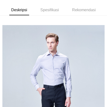
Bank Komersial E.SUN
DBS Bank
新竹物流宅配
Taiwan
Bank Antarabangsa
Bank CTBC
Deskripsi
Spesifikasi
Rekomendasi
NT$120/pesanan | Penghantaran percuma untuk pesanan
Taishin
NT$3,000 atau lebih
Syarikat Kad Kredit
Rakuten Taiwan
新竹物流離島宅配
NT$350/pesanan | Penghantaran percuma untuk pesanan
NT$3,500 atau lebih
LINEX 宇迅國際
Kadar Penghantaran