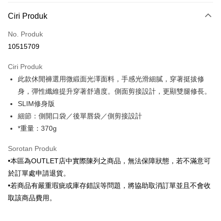
Kaedah Pembayaran
Ciri Produk
Kad Kredit (Bayaran Penuh)
No. Produk
Ansuran Kad Kredit
10515709
3 ansuran pada kadar faedah 0,
NT$493
setiap ansuran
Ciri Produk
21 Bank
6 ansuran pada kadar faedah 0,
NT$246
setiap
Taiwan Cooperative Bank
Bank Komersial Pertama
此款休閒褲選用微緞面光澤面料，手感光滑細膩，穿著挺拔修
Hua Nan Commercial
Chang Hwa Commercial
ansuran
21 Bank
Bank
Bank
身，彈性纖維提升穿著舒適度。側面剪接設計，更顯雙腿修長。
Taiwan Cooperative Bank
Bank Komersial Pertama
LINE Pay
The Shanghai
Bank Komersial Taipei
SLIM修身版
Hua Nan Commercial Bank
Chang Hwa Commercial Bank
Commercial & Savings
Fubon
細節：側開口袋／後單唇袋／側剪接設計
Apple Pay
The Shanghai Commercial &
Bank Komersial Taipei Fubon
Bank
Savings Bank
*重量：370g
Bank Cathay United
Mega International
JKOPAY
Bank Cathay United
Mega International Commercial
Commercial Bank
Sorotan Produk
Bank
Taiwan Business Bank
Taichung Commercial
Easy Wallet
Taiwan Business Bank
Taichung Commercial Bank
•本區為OUTLET店中實際陳列之商品，無法保障狀態，若不滿意可
Bank
HSBC Bank (Taiwan) Limited
Hwatai Bank
Google Pay
於訂單處申請退貨。
HSBC Bank (Taiwan)
Hwatai Bank
Union Bank of Taiwan
Far Eastern International Bank
Limited
•若商品有嚴重瑕疵或庫存錯誤等問題，將協助取消訂單並且不會收
Yuanta Commercial Bank
Bank SinoPac
Pemindahan ATM
Union Bank of Taiwan
Far Eastern International
取該商品費用。
Bank Komersial E.SUN
DBS Bank
Bank
Bank Antarabangsa Taishin
Bank CTBC
Pilihan Penghantaran
Yuanta Commercial Bank
Bank SinoPac
Syarikat Kad Kredit Rakuten