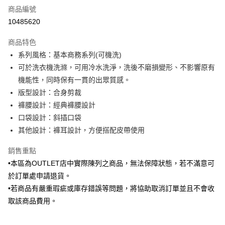
商品編號
信用卡分期付款
10485620
3 期 0 利率 每期
NT$583
21家銀行
商品特色
6 期 0 利率 每期
NT$291
21家銀行
合作金庫商業銀行
第一商業銀行
系列風格：基本商務系列(可機洗)
華南商業銀行
彰化商業銀行
合作金庫商業銀行
第一商業銀行
LINE Pay
可於洗衣機洗滌，可用冷水洗淨，洗後不磨損變形、不影響原有
上海商業儲蓄銀行
台北富邦商業銀行
華南商業銀行
彰化商業銀行
國泰世華商業銀行
兆豐國際商業銀行
機能性，同時保有一貫的出眾質感。
Apple Pay
上海商業儲蓄銀行
台北富邦商業銀行
臺灣中小企業銀行
台中商業銀行
版型設計：合身剪裁
國泰世華商業銀行
兆豐國際商業銀行
匯豐（台灣）商業銀行
華泰商業銀行
街口支付
臺灣中小企業銀行
台中商業銀行
褲腰設計：經典褲腰設計
聯邦商業銀行
遠東國際商業銀行
匯豐（台灣）商業銀行
華泰商業銀行
口袋設計：斜插口袋
悠遊付
元大商業銀行
永豐商業銀行
聯邦商業銀行
遠東國際商業銀行
其他設計：褲耳設計，方便搭配皮帶使用
玉山商業銀行
星展（台灣）商業銀行
元大商業銀行
永豐商業銀行
Google Pay
台新國際商業銀行
中國信託商業銀行
玉山商業銀行
星展（台灣）商業銀行
銷售重點
台灣樂天信用卡公司
台新國際商業銀行
中國信託商業銀行
ATM付款
•本區為OUTLET店中實際陳列之商品，無法保障狀態，若不滿意可
台灣樂天信用卡公司
於訂單處申請退貨。
運送方式
•若商品有嚴重瑕疵或庫存錯誤等問題，將協助取消訂單並且不會收
新竹物流宅配
取該商品費用。
每筆NT$120，滿NT$3,000(含以上)免運費