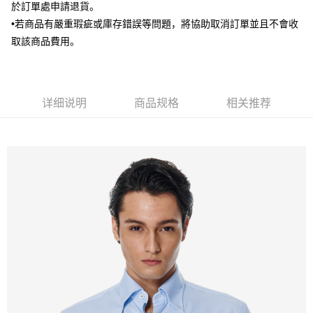
新竹物流宅配
於訂單處申請退貨。
每笔NT$120，满NT$3,000(含以上)免运费
•若商品有嚴重瑕疵或庫存錯誤等問題，將協助取消訂單並且不會收
取該商品費用。
新竹物流離島宅配
每笔NT$350，满NT$3,500(含以上)免运费
LINEX 宇迅國際
查看运费
详细说明
商品规格
相关推荐