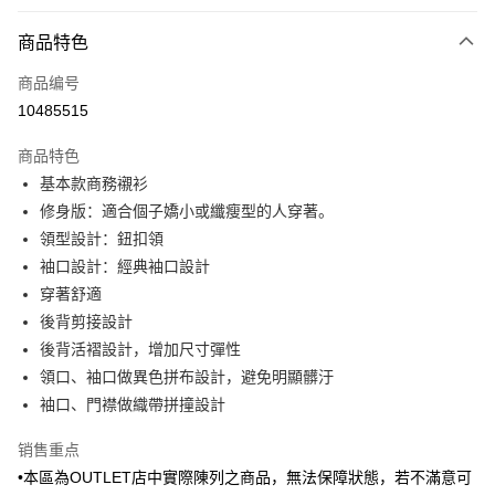
付款方式
商品特色
信用卡一次付款
商品编号
信用卡分期付款
10485515
3期 0利率，每期
NT$420
21家银行
商品特色
6期 0利率，每期
NT$210
21家银行
合作金库商业银行
第一商业银行
基本款商務襯衫
华南商业银行
彰化商业银行
合作金库商业银行
第一商业银行
LINE Pay
修身版：適合個子嬌小或纖瘦型的人穿著。
上海商业储蓄银行
台北富邦商业银行
华南商业银行
彰化商业银行
国泰世华商业银行
兆丰国际商业银行
領型設計：鈕扣領
Apple Pay
上海商业储蓄银行
台北富邦商业银行
台湾中小企业银行
台中商业银行
袖口設計：經典袖口設計
国泰世华商业银行
兆丰国际商业银行
汇丰（台湾）商业银行
华泰商业银行
街口支付
台湾中小企业银行
台中商业银行
穿著舒適
联邦商业银行
远东国际商业银行
汇丰（台湾）商业银行
华泰商业银行
後背剪接設計
悠遊付
元大商业银行
永丰商业银行
联邦商业银行
远东国际商业银行
後背活褶設計，增加尺寸彈性
玉山商业银行
星展（台湾）商业银行
元大商业银行
永丰商业银行
Google Pay
領口、袖口做異色拼布設計，避免明顯髒汙
台新国际商业银行
中国信托商业银行
玉山商业银行
星展（台湾）商业银行
台湾乐天信用卡公司
袖口、門襟做織帶拼撞設計
台新国际商业银行
中国信托商业银行
ATM付款
台湾乐天信用卡公司
销售重点
运送方式
•本區為OUTLET店中實際陳列之商品，無法保障狀態，若不滿意可