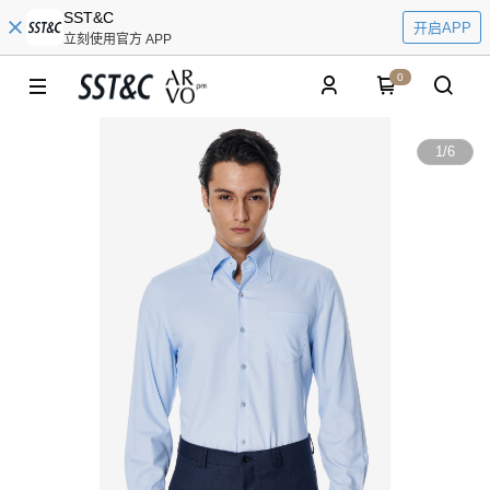
SST&C
开启APP
立刻使用官方 APP
0
1
/
6