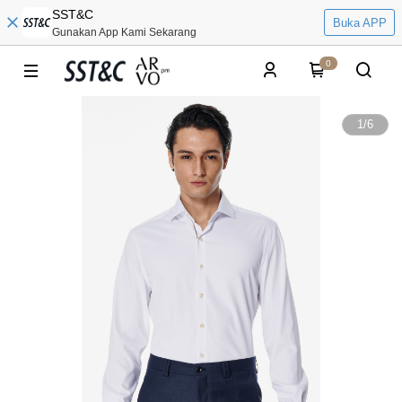
SST&C
Buka APP
Gunakan App Kami Sekarang
0
1
/
6