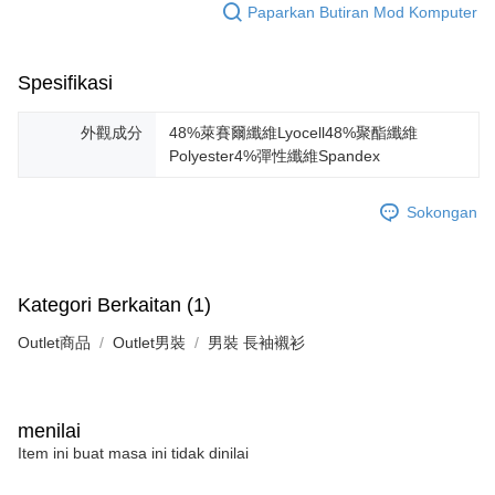
Paparkan Butiran Mod Komputer
Spesifikasi
外觀成分
48%萊賽爾纖維Lyocell48%聚酯纖維
Polyester4%彈性纖維Spandex
Sokongan
Kategori Berkaitan (1)
Outlet商品
Outlet男裝
男裝 長袖襯衫
menilai
Item ini buat masa ini tidak dinilai