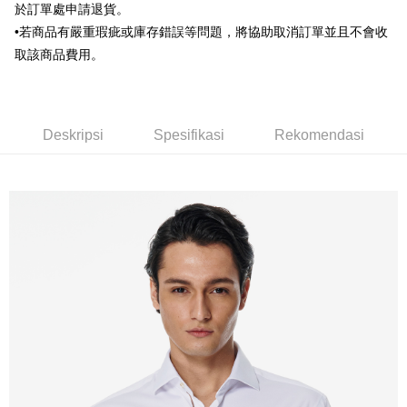
Union Bank of Taiwan
Far Eastern International
於訂單處申請退貨。
Bank Komersial E.SUN
DBS Bank
Bank
•若商品有嚴重瑕疵或庫存錯誤等問題，將協助取消訂單並且不會收
Bank Antarabangsa Taishin
Bank CTBC
Pilihan Penghantaran
Yuanta Commercial Bank
Bank SinoPac
Syarikat Kad Kredit Rakuten
取該商品費用。
Bank Komersial E.SUN
DBS Bank
新竹物流宅配
Taiwan
Bank Antarabangsa
Bank CTBC
NT$120/pesanan | Penghantaran percuma untuk pesanan
Taishin
NT$3,000 atau lebih
Syarikat Kad Kredit
Deskripsi
Spesifikasi
Rekomendasi
Rakuten Taiwan
新竹物流離島宅配
NT$350/pesanan | Penghantaran percuma untuk pesanan
NT$3,500 atau lebih
LINEX 宇迅國際
Kadar Penghantaran