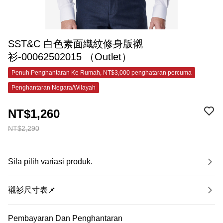
SST&C 白色素面織紋修身版襯
衫-00062502015 （Outlet）
Penuh Penghantaran Ke Rumah, NT$3,000 penghataran percuma
Penghantaran Negara/Wilayah
NT$1,260
NT$2,290
Sila pilih variasi produk.
襯衫尺寸表📌
Pembayaran Dan Penghantaran