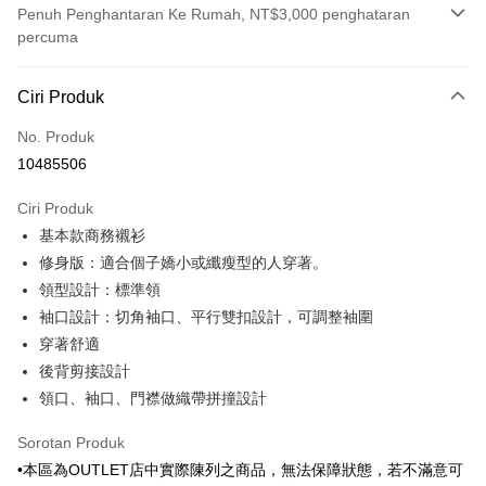
Penuh Penghantaran Ke Rumah, NT$3,000 penghataran
percuma
Kaedah Pembayaran
Ciri Produk
Kad Kredit (Bayaran Penuh)
No. Produk
Ansuran Kad Kredit
10485506
3 ansuran pada kadar faedah 0,
NT$420
setiap ansuran
Ciri Produk
21 Bank
6 ansuran pada kadar faedah 0,
NT$210
setiap
Taiwan Cooperative Bank
Bank Komersial Pertama
基本款商務襯衫
Hua Nan Commercial
Chang Hwa Commercial
ansuran
21 Bank
Bank
Bank
修身版：適合個子嬌小或纖瘦型的人穿著。
Taiwan Cooperative Bank
Bank Komersial Pertama
LINE Pay
The Shanghai
Bank Komersial Taipei
領型設計：標準領
Hua Nan Commercial Bank
Chang Hwa Commercial Bank
Commercial & Savings
Fubon
袖口設計：切角袖口、平行雙扣設計，可調整袖圍
Apple Pay
The Shanghai Commercial &
Bank Komersial Taipei Fubon
Bank
Savings Bank
穿著舒適
Bank Cathay United
Mega International
JKOPAY
Bank Cathay United
Mega International Commercial
後背剪接設計
Commercial Bank
Bank
領口、袖口、門襟做織帶拼撞設計
Taiwan Business Bank
Taichung Commercial
Easy Wallet
Taiwan Business Bank
Taichung Commercial Bank
Bank
HSBC Bank (Taiwan) Limited
Hwatai Bank
Google Pay
Sorotan Produk
HSBC Bank (Taiwan)
Hwatai Bank
Union Bank of Taiwan
Far Eastern International Bank
Limited
•本區為OUTLET店中實際陳列之商品，無法保障狀態，若不滿意可
Yuanta Commercial Bank
Bank SinoPac
Pemindahan ATM