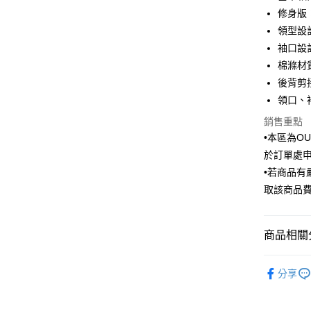
6 期 
合作金
修身版
華南商
領型設
合作金
LINE Pay
上海商
華南商
袖口設
國泰世
Apple Pay
上海商
棉滌材
臺灣中
國泰世
後背剪
匯豐（
街口支付
臺灣中
聯邦商
領口、
匯豐（
悠遊付
元大商
聯邦商
銷售重點
玉山商
元大商
Google Pa
•本區為O
台新國
玉山商
於訂單處
台灣樂
台新國
ATM付款
•若商品
台灣樂
取該商品
運送方式
新竹物流
商品相關分
每筆NT$1
Outlet商品
分享
新竹物流
每筆NT$3