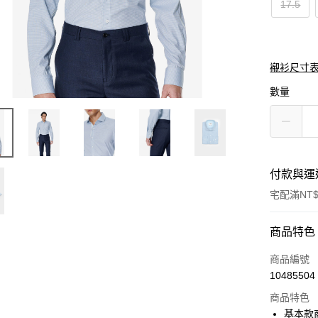
17.5
襯衫尺寸表
數量
付款與運
宅配滿NT$
付款方式
商品特色
信用卡一
商品編號
10485504
信用卡分
商品特色
3 期 
基本款