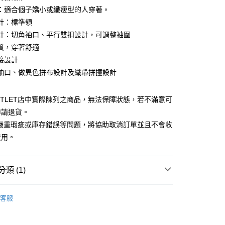
0 利率 每期
NT$210
21家銀行
庫商業銀行
第一商業銀行
：適合個子嬌小或纖瘦型的人穿著。
業銀行
彰化商業銀行
計：標準領
庫商業銀行
第一商業銀行
業儲蓄銀行
台北富邦商業銀行
業銀行
彰化商業銀行
計：切角袖口、平行雙扣設計，可調整袖圍
華商業銀行
兆豐國際商業銀行
業儲蓄銀行
台北富邦商業銀行
質，穿著舒適
小企業銀行
台中商業銀行
華商業銀行
兆豐國際商業銀行
接設計
台灣）商業銀行
華泰商業銀行
小企業銀行
台中商業銀行
業銀行
遠東國際商業銀行
袖口、做異色拼布設計及織帶拼撞設計
台灣）商業銀行
華泰商業銀行
業銀行
永豐商業銀行
業銀行
遠東國際商業銀行
業銀行
星展（台灣）商業銀行
業銀行
永豐商業銀行
y
UTLET店中實際陳列之商品，無法保障狀態，若不滿意可
際商業銀行
中國信託商業銀行
業銀行
星展（台灣）商業銀行
申請退貨。
天信用卡公司
際商業銀行
中國信託商業銀行
有嚴重瑕疵或庫存錯誤等問題，將協助取消訂單並且不會收
天信用卡公司
費用。
宅配
類 (1)
20，滿NT$3,000(含以上)免運費
Outlet男裝
男裝 長袖襯衫
客服
離島宅配
50，滿NT$3,500(含以上)免運費