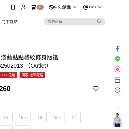
0
中文 (繁體)
TWD
門市據點
&C 淺藍點點格紋修身版襯
62502013 （Outlet）
3,000免運
國家/地區配送
260
15
15.5
16
16.5
17