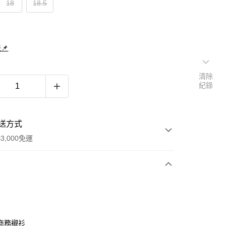
18
18.5
📌
清除
紀錄
送方式
3,000免運
次付款
期付款
0 利率 每期
NT$420
21家銀行
商務襯衫