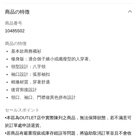
お支払い方法
商品の特徴
クレジットカード1回払い
商品番号
クレジットカード分割払い
10485502
3回払い、金利0、毎回
NT$456
21行の銀行
商品の特徴
6回払い、金利0、毎回
NT$228
21行の銀行
合作金庫商業銀行
第一商業銀行
基本款商務襯衫
華南商業銀行
彰化商業銀行
合作金庫商業銀行
第一商業銀行
LINE Pay
修身版：適合個子嬌小或纖瘦型的人穿著。
上海商業儲蓄銀行
台北富邦商業銀行
華南商業銀行
彰化商業銀行
国泰世華商業銀行
兆豐國際商業銀行
領型設計：八字領
Apple Pay
上海商業儲蓄銀行
台北富邦商業銀行
台湾中小企業銀行
台中商業銀行
袖口設計：弧形袖扣
国泰世華商業銀行
兆豐國際商業銀行
HSBC(台湾)商業銀行
華泰商業銀行
JKOPAY
台湾中小企業銀行
台中商業銀行
棉滌材質，穿著舒適
聯邦商業銀行
遠東国際商業銀行
HSBC(台湾)商業銀行
華泰商業銀行
後背剪接設計
Easy Wallet
元大商業銀行
永豐商業銀行
聯邦商業銀行
遠東国際商業銀行
領口、袖口、門襟做異色拼布設計
玉山商業銀行
星展(台湾)商業銀行
元大商業銀行
永豐商業銀行
Google Pay
台新國際商業銀行
中国信託商業銀行
玉山商業銀行
星展(台湾)商業銀行
セールスポイント
台湾楽天クレジットカード会社
台新國際商業銀行
中国信託商業銀行
ATM払い
•本區為OUTLET店中實際陳列之商品，無法保障狀態，若不滿意可
台湾楽天クレジットカード会社
於訂單處申請退貨。
配送方法
•若商品有嚴重瑕疵或庫存錯誤等問題，將協助取消訂單並且不會收