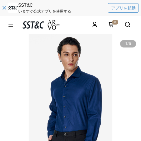
SST&C
アプリを起動
いますぐ公式アプリを使用する
0
1
/
6