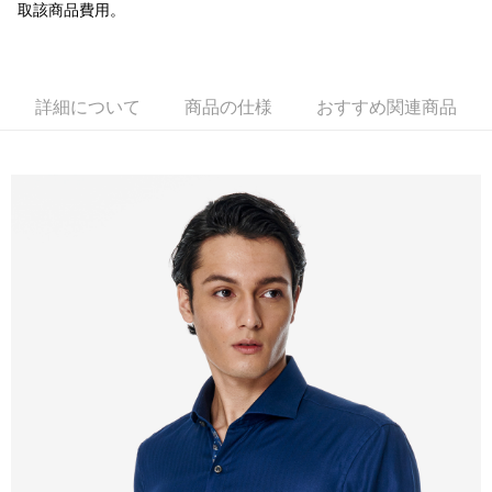
新竹物流宅配
取該商品費用。
配送毎にNT$120、NT$3,000以上で送料無料
新竹物流離島宅配
配送毎にNT$350、NT$3,500以上で送料無料
詳細について
商品の仕様
おすすめ関連商品
LINEX 宇迅國際
送料を確認