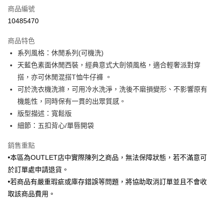
商品編號
信用卡分期付款
10485470
3 期 0 利率 每期
NT$583
21家銀行
商品特色
6 期 0 利率 每期
NT$291
21家銀行
合作金庫商業銀行
第一商業銀行
系列風格：休閒系列(可機洗)
華南商業銀行
彰化商業銀行
合作金庫商業銀行
第一商業銀行
LINE Pay
天藍色素面休閒西裝，經典意式大劍領風格，適合輕奢派對穿
上海商業儲蓄銀行
台北富邦商業銀行
華南商業銀行
彰化商業銀行
國泰世華商業銀行
兆豐國際商業銀行
搭，亦可休閒混搭T恤牛仔褲 。
Apple Pay
上海商業儲蓄銀行
台北富邦商業銀行
臺灣中小企業銀行
台中商業銀行
可於洗衣機洗滌，可用冷水洗淨，洗後不磨損變形、不影響原有
國泰世華商業銀行
兆豐國際商業銀行
匯豐（台灣）商業銀行
華泰商業銀行
街口支付
臺灣中小企業銀行
台中商業銀行
機能性，同時保有一貫的出眾質感。
聯邦商業銀行
遠東國際商業銀行
匯豐（台灣）商業銀行
華泰商業銀行
版型描述：寬鬆版
悠遊付
元大商業銀行
永豐商業銀行
聯邦商業銀行
遠東國際商業銀行
細節：五扣背心/單唇開袋
玉山商業銀行
星展（台灣）商業銀行
元大商業銀行
永豐商業銀行
Google Pay
台新國際商業銀行
中國信託商業銀行
玉山商業銀行
星展（台灣）商業銀行
銷售重點
台灣樂天信用卡公司
台新國際商業銀行
中國信託商業銀行
ATM付款
•本區為OUTLET店中實際陳列之商品，無法保障狀態，若不滿意可
台灣樂天信用卡公司
於訂單處申請退貨。
運送方式
•若商品有嚴重瑕疵或庫存錯誤等問題，將協助取消訂單並且不會收
新竹物流宅配
取該商品費用。
每筆NT$120，滿NT$3,000(含以上)免運費