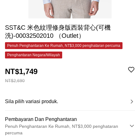
SST&C 米色紋理修身版西裝背心(可機
洗)-00032502010 （Outlet）
Penuh Penghantaran Ke Rumah, NT$3,000 penghataran percuma
Penghantaran Negara/Wilayah
NT$1,749
NT$2,690
Sila pilih variasi produk.
Pembayaran Dan Penghantaran
Penuh Penghantaran Ke Rumah, NT$3,000 penghataran
percuma