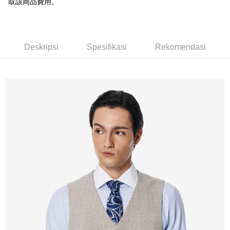
取該商品費用。
Bank Komersial E.SUN
DBS Bank
新竹物流宅配
Taiwan
Bank Antarabangsa
Bank CTBC
NT$120/pesanan | Penghantaran percuma untuk pesanan
Taishin
NT$3,000 atau lebih
Syarikat Kad Kredit
Deskripsi
Spesifikasi
Rekomendasi
Rakuten Taiwan
新竹物流離島宅配
NT$350/pesanan | Penghantaran percuma untuk pesanan
NT$3,500 atau lebih
LINEX 宇迅國際
Kadar Penghantaran