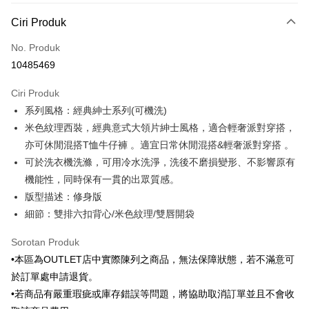
Kaedah Pembayaran
Ciri Produk
Kad Kredit (Bayaran Penuh)
No. Produk
Ansuran Kad Kredit
10485469
3 ansuran pada kadar faedah 0,
NT$583
setiap ansuran
Ciri Produk
21 Bank
6 ansuran pada kadar faedah 0,
NT$291
setiap
Taiwan Cooperative Bank
Bank Komersial Pertama
系列風格：經典紳士系列(可機洗)
Hua Nan Commercial
Chang Hwa Commercial
ansuran
21 Bank
Bank
Bank
米色紋理西裝，經典意式大領片紳士風格，適合輕奢派對穿搭，
Taiwan Cooperative Bank
Bank Komersial Pertama
LINE Pay
The Shanghai
Bank Komersial Taipei
亦可休閒混搭T恤牛仔褲 。適宜日常休閒混搭&輕奢派對穿搭 。
Hua Nan Commercial Bank
Chang Hwa Commercial Bank
Commercial & Savings
Fubon
可於洗衣機洗滌，可用冷水洗淨，洗後不磨損變形、不影響原有
Apple Pay
The Shanghai Commercial &
Bank Komersial Taipei Fubon
Bank
Savings Bank
機能性，同時保有一貫的出眾質感。
Bank Cathay United
Mega International
JKOPAY
Bank Cathay United
Mega International Commercial
版型描述：修身版
Commercial Bank
Bank
細節：雙排六扣背心/米色紋理/雙唇開袋
Taiwan Business Bank
Taichung Commercial
Easy Wallet
Taiwan Business Bank
Taichung Commercial Bank
Bank
HSBC Bank (Taiwan) Limited
Hwatai Bank
Google Pay
Sorotan Produk
HSBC Bank (Taiwan)
Hwatai Bank
Union Bank of Taiwan
Far Eastern International Bank
Limited
•本區為OUTLET店中實際陳列之商品，無法保障狀態，若不滿意可
Yuanta Commercial Bank
Bank SinoPac
Pemindahan ATM
Union Bank of Taiwan
Far Eastern International
於訂單處申請退貨。
Bank Komersial E.SUN
DBS Bank
Bank
•若商品有嚴重瑕疵或庫存錯誤等問題，將協助取消訂單並且不會收
Bank Antarabangsa Taishin
Bank CTBC
Pilihan Penghantaran
Yuanta Commercial Bank
Bank SinoPac
Syarikat Kad Kredit Rakuten