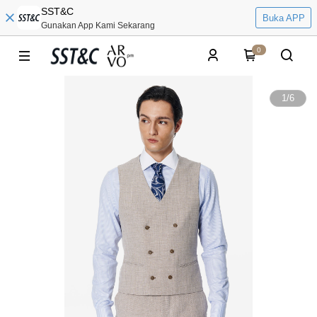
SST&C
Buka APP
Gunakan App Kami Sekarang
0
1
/
6