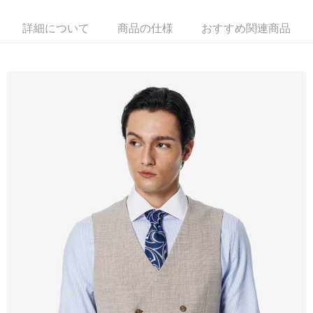
新竹物流離島宅配
配送毎にNT$350、NT$3,500以上で送料無料
詳細について
商品の仕様
おすすめ関連商品
LINEX 宇迅國際
送料を確認