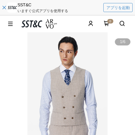
SST&C
アプリを起動
いますぐ公式アプリを使用する
0
1
/
6