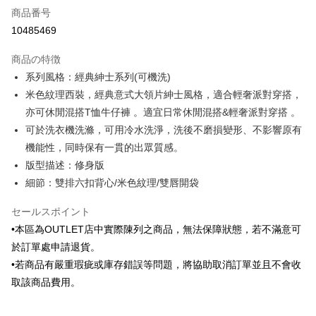
商品番号
クレジットカード分割払い
10485469
3回払い、金利0、毎回
NT$583
21行の銀行
商品の特徴
6回払い、金利0、毎回
NT$291
21行の銀行
合作金庫商業銀行
第一商業銀行
系列風格：經典紳士系列(可機洗)
華南商業銀行
彰化商業銀行
合作金庫商業銀行
第一商業銀行
LINE Pay
米色紋理西裝，經典意式大領片紳士風格，適合輕奢派對穿搭，
上海商業儲蓄銀行
台北富邦商業銀行
華南商業銀行
彰化商業銀行
国泰世華商業銀行
兆豐國際商業銀行
亦可休閒混搭T恤牛仔褲 。適宜日常休閒混搭&輕奢派對穿搭 。
Apple Pay
上海商業儲蓄銀行
台北富邦商業銀行
台湾中小企業銀行
台中商業銀行
可於洗衣機洗滌，可用冷水洗淨，洗後不磨損變形、不影響原有
国泰世華商業銀行
兆豐國際商業銀行
HSBC(台湾)商業銀行
華泰商業銀行
JKOPAY
台湾中小企業銀行
台中商業銀行
機能性，同時保有一貫的出眾質感。
聯邦商業銀行
遠東国際商業銀行
HSBC(台湾)商業銀行
華泰商業銀行
版型描述：修身版
Easy Wallet
元大商業銀行
永豐商業銀行
聯邦商業銀行
遠東国際商業銀行
細節：雙排六扣背心/米色紋理/雙唇開袋
玉山商業銀行
星展(台湾)商業銀行
元大商業銀行
永豐商業銀行
Google Pay
台新國際商業銀行
中国信託商業銀行
玉山商業銀行
星展(台湾)商業銀行
セールスポイント
台湾楽天クレジットカード会社
台新國際商業銀行
中国信託商業銀行
ATM払い
•本區為OUTLET店中實際陳列之商品，無法保障狀態，若不滿意可
台湾楽天クレジットカード会社
於訂單處申請退貨。
配送方法
•若商品有嚴重瑕疵或庫存錯誤等問題，將協助取消訂單並且不會收
新竹物流宅配
取該商品費用。
配送毎にNT$120、NT$3,000以上で送料無料