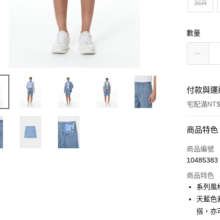
36R
數量
付款與運
宅配滿NT$
付款方式
商品特色
信用卡一
商品編號
10485383
信用卡分
商品特色
3 期 
系列風
6 期 
合作金
天藍色
華南商
搭，亦
合作金
LINE Pay
上海商