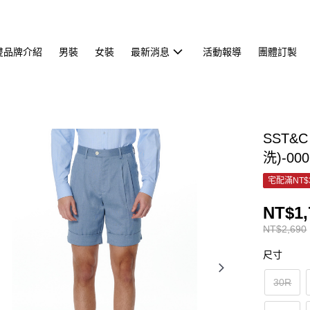
雙品牌介紹
男裝
女裝
最新消息
活動報導
團體訂製
SST&
洗)-000
宅配滿NT$
NT$1,
NT$2,690
尺寸
30R