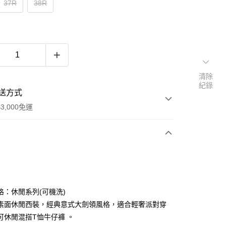
37R
38R
清除
紀錄
送方式
3,000免運
次付款
期付款
0 利率 每期
NT$583
21家銀行
格：休閒系列(可機洗)
0 利率 每期
NT$291
21家銀行
庫商業銀行
第一商業銀行
素面休閒西裝，經典意式大劍領風格，適合輕奢派對穿
業銀行
彰化商業銀行
可休閒混搭T恤牛仔褲 。
庫商業銀行
第一商業銀行
業儲蓄銀行
台北富邦商業銀行