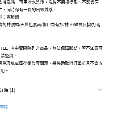
業銀行
彰化商業銀行
衣機洗滌，可用冷水洗淨，洗後不磨損變形、不影響原
華商業銀行
兆豐國際商業銀行
業儲蓄銀行
台北富邦商業銀行
性，同時保有一貫的出眾質感。
小企業銀行
台中商業銀行
華商業銀行
兆豐國際商業銀行
述：寬鬆版
台灣）商業銀行
華泰商業銀行
小企業銀行
台中商業銀行
業銀行
遠東國際商業銀行
寶劍褲腰頭/天藍色素面/後口袋有扣/褲耳/短褲反摺/打兩
台灣）商業銀行
華泰商業銀行
業銀行
永豐商業銀行
業銀行
遠東國際商業銀行
業銀行
星展（台灣）商業銀行
業銀行
永豐商業銀行
y
際商業銀行
中國信託商業銀行
業銀行
星展（台灣）商業銀行
UTLET店中實際陳列之商品，無法保障狀態，若不滿意可
天信用卡公司
際商業銀行
中國信託商業銀行
申請退貨。
天信用卡公司
有嚴重瑕疵或庫存錯誤等問題，將協助取消訂單並且不會收
費用。
宅配
類 (1)
20，滿NT$3,000(含以上)免運費
離島宅配
Outlet男裝
男裝 西裝褲
客服
50，滿NT$3,500(含以上)免運費
宇迅國際
查看運費