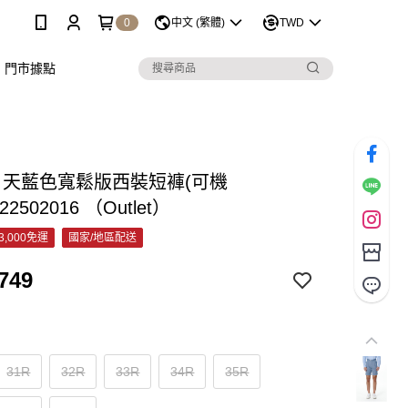
0
中文 (繁體)
TWD
門市據點
C 天藍色寬鬆版西裝短褲(可機
22502016 （Outlet）
3,000免運
國家/地區配送
749
31R
32R
33R
34R
35R