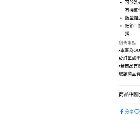
華南商
可於洗
國泰世
Apple Pay
上海商
有機能
臺灣中
國泰世
版型描
匯豐（
街口支付
臺灣中
聯邦商
細節：
匯豐（
悠遊付
元大商
摺
聯邦商
玉山商
元大商
Google Pa
銷售重點
台新國
玉山商
•本區為O
台灣樂
台新國
ATM付款
於訂單處
台灣樂
•若商品
取該商品
運送方式
新竹物流
商品相關分
每筆NT$1
新竹物流
Outlet商品
分享
每筆NT$3
LINEX 