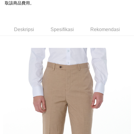
Union Bank of Taiwan
Far Eastern International
取該商品費用。
Bank Komersial E.SUN
DBS Bank
Bank
Bank Antarabangsa Taishin
Bank CTBC
Pilihan Penghantaran
Yuanta Commercial Bank
Bank SinoPac
Syarikat Kad Kredit Rakuten
Bank Komersial E.SUN
DBS Bank
新竹物流宅配
Taiwan
Bank Antarabangsa
Bank CTBC
Deskripsi
Spesifikasi
Rekomendasi
NT$120/pesanan | Penghantaran percuma untuk pesanan
Taishin
NT$3,000 atau lebih
Syarikat Kad Kredit
Rakuten Taiwan
新竹物流離島宅配
NT$350/pesanan | Penghantaran percuma untuk pesanan
NT$3,500 atau lebih
LINEX 宇迅國際
Kadar Penghantaran