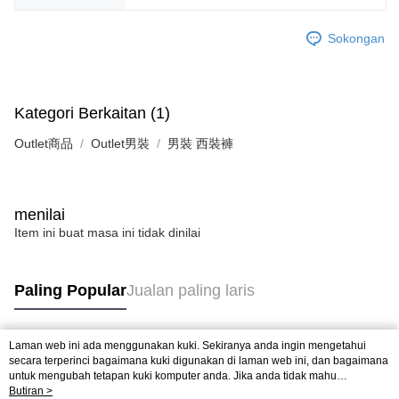
Sokongan
Kategori Berkaitan (1)
Outlet商品
Outlet男裝
男裝 西裝褲
menilai
Item ini buat masa ini tidak dinilai
Paling Popular
Jualan paling laris
Laman web ini ada menggunakan kuki. Sekiranya anda ingin mengetahui
Tag Popular
secara terperinci bagaimana kuki digunakan di laman web ini, dan bagaimana
untuk mengubah tetapan kuki komputer anda. Jika anda tidak mahu
menggunakan kuki di komputer anda, sila rujuk penerangan mengenai kuki.
Butiran >