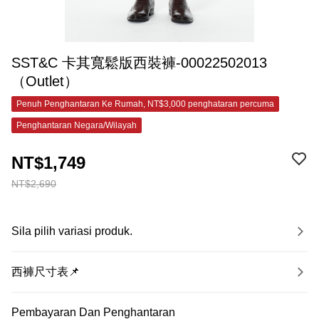
SST&C 卡其寬鬆版西裝褲-00022502013
（Outlet）
Penuh Penghantaran Ke Rumah, NT$3,000 penghataran percuma
Penghantaran Negara/Wilayah
NT$1,749
NT$2,690
Sila pilih variasi produk.
西褲尺寸表📌
Pembayaran Dan Penghantaran