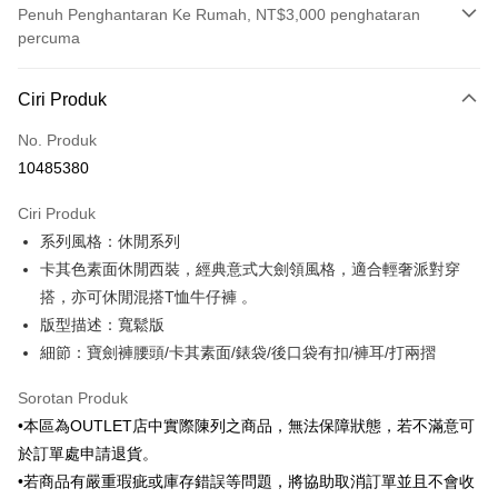
Penuh Penghantaran Ke Rumah, NT$3,000 penghataran
percuma
Kaedah Pembayaran
Ciri Produk
Kad Kredit (Bayaran Penuh)
No. Produk
Ansuran Kad Kredit
10485380
3 ansuran pada kadar faedah 0,
NT$583
setiap ansuran
Ciri Produk
21 Bank
6 ansuran pada kadar faedah 0,
NT$291
setiap
Taiwan Cooperative Bank
Bank Komersial Pertama
系列風格：休閒系列
Hua Nan Commercial
Chang Hwa Commercial
ansuran
21 Bank
Bank
Bank
卡其色素面休閒西裝，經典意式大劍領風格，適合輕奢派對穿
Taiwan Cooperative Bank
Bank Komersial Pertama
LINE Pay
The Shanghai
Bank Komersial Taipei
搭，亦可休閒混搭T恤牛仔褲 。
Hua Nan Commercial Bank
Chang Hwa Commercial Bank
Commercial & Savings
Fubon
版型描述：寬鬆版
Apple Pay
The Shanghai Commercial &
Bank Komersial Taipei Fubon
Bank
Savings Bank
細節：寶劍褲腰頭/卡其素面/錶袋/後口袋有扣/褲耳/打兩摺
Bank Cathay United
Mega International
JKOPAY
Bank Cathay United
Mega International Commercial
Commercial Bank
Sorotan Produk
Bank
Taiwan Business Bank
Taichung Commercial
Easy Wallet
Taiwan Business Bank
Taichung Commercial Bank
•本區為OUTLET店中實際陳列之商品，無法保障狀態，若不滿意可
Bank
HSBC Bank (Taiwan) Limited
Hwatai Bank
Google Pay
於訂單處申請退貨。
HSBC Bank (Taiwan)
Hwatai Bank
Union Bank of Taiwan
Far Eastern International Bank
Limited
•若商品有嚴重瑕疵或庫存錯誤等問題，將協助取消訂單並且不會收
Yuanta Commercial Bank
Bank SinoPac
Pemindahan ATM