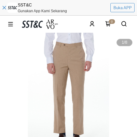
SST&C
Buka APP
Gunakan App Kami Sekarang
0
1
/
8