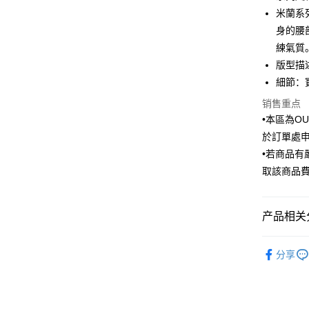
6期 0
合作金
米蘭系
华南商
身的腰
合作金
LINE Pay
上海商
华南商
練氣質
国泰世
Apple Pay
上海商
版型描
台湾中
国泰世
細節：
汇丰（
街口支付
台湾中
联邦商
销售重点
汇丰（
悠遊付
元大商
联邦商
•本區為O
玉山商
元大商
Google Pa
於訂單處
台新国
玉山商
•若商品
台湾乐
台新国
ATM付款
取該商品
台湾乐
运送方式
产品相关分
新竹物流
Outlet商品
每笔NT$1
分享
新竹物流
每笔NT$3