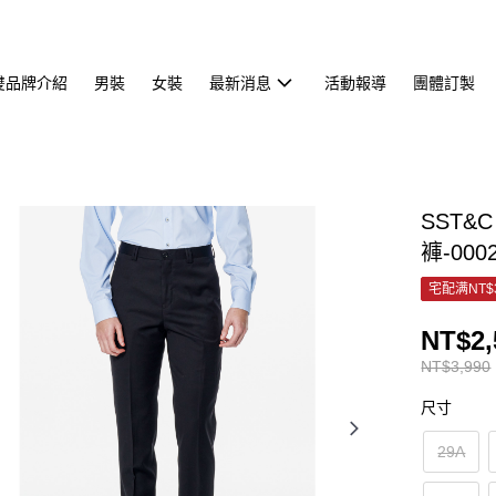
雙品牌介紹
男裝
女裝
最新消息
活動報導
團體訂製
SST&
褲-000
宅配满NT$
NT$2,
NT$3,990
尺寸
29A