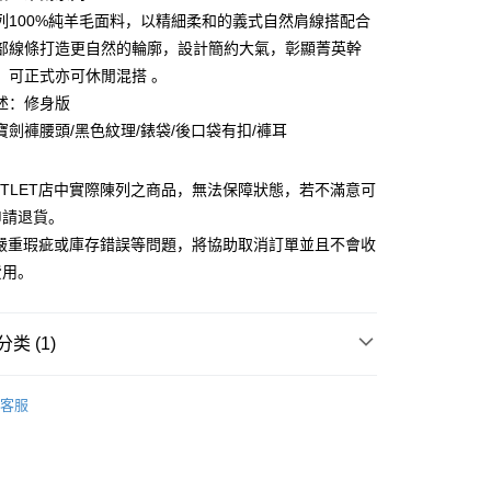
利率，每期
NT$432
21家银行
库商业银行
第一商业银行
列100%純羊毛面料，以精細柔和的義式自然肩線搭配合
业银行
彰化商业银行
部線條打造更自然的輪廓，設計簡約大氣，彰顯菁英幹
库商业银行
第一商业银行
业储蓄银行
台北富邦商业银行
业银行
彰化商业银行
。可正式亦可休閒混搭 。
华商业银行
兆丰国际商业银行
业储蓄银行
台北富邦商业银行
述：修身版
小企业银行
台中商业银行
华商业银行
兆丰国际商业银行
寶劍褲腰頭/黑色紋理/錶袋/後口袋有扣/褲耳
台湾）商业银行
华泰商业银行
小企业银行
台中商业银行
业银行
远东国际商业银行
台湾）商业银行
华泰商业银行
业银行
永丰商业银行
业银行
远东国际商业银行
UTLET店中實際陳列之商品，無法保障狀態，若不滿意可
业银行
星展（台湾）商业银行
业银行
永丰商业银行
y
申請退貨。
际商业银行
中国信托商业银行
业银行
星展（台湾）商业银行
有嚴重瑕疵或庫存錯誤等問題，將協助取消訂單並且不會收
天信用卡公司
际商业银行
中国信托商业银行
費用。
天信用卡公司
类 (1)
宅配
Outlet男裝
男裝 西裝褲
20，满NT$3,000(含以上)免运费
客服
離島宅配
50，满NT$3,500(含以上)免运费