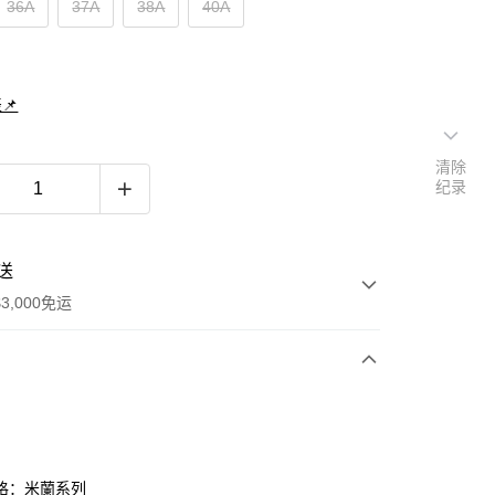
36A
37A
38A
40A
📌
清除
纪录
送
3,000免运
次付款
期付款
利率，每期
NT$864
21家银行
格：米蘭系列