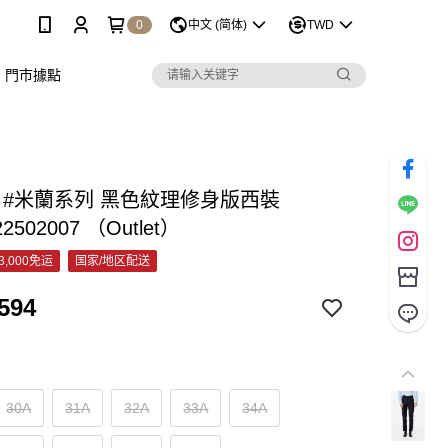
0
中文 (简体)
TWD
門市據點
C #米蘭系列 黑色紋理修身版西裝
22502007 （Outlet）
3,000免运
国家/地区配送
594
30A
31A
32A
33A
34A