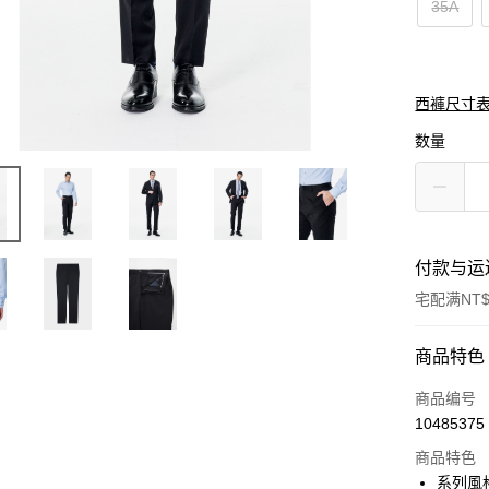
35A
西褲尺寸表
数量
付款与运
宅配满NT$
付款方式
商品特色
信用卡一
商品编号
10485375
信用卡分
商品特色
3期 0
系列風