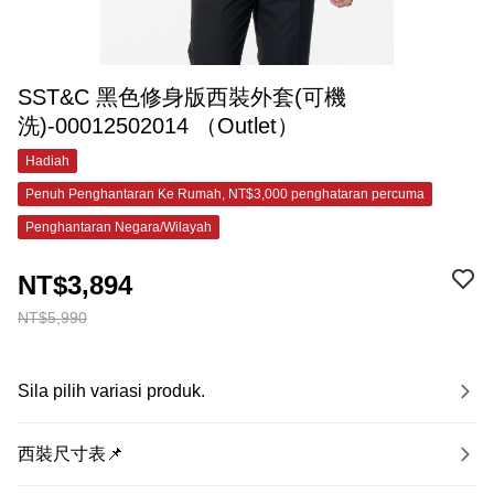
SST&C 黑色修身版西裝外套(可機
洗)-00012502014 （Outlet）
Hadiah
Penuh Penghantaran Ke Rumah, NT$3,000 penghataran percuma
Penghantaran Negara/Wilayah
NT$3,894
NT$5,990
Sila pilih variasi produk.
西裝尺寸表📌