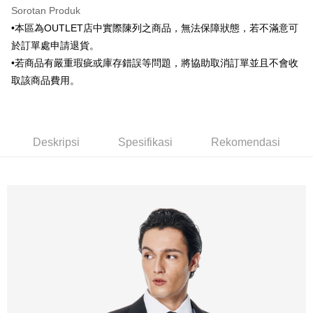
Union Bank of Taiwan
Far Eastern International Bank
Limited
Sorotan Produk
Yuanta Commercial Bank
Bank SinoPac
Pemindahan ATM
Union Bank of Taiwan
Far Eastern International
•本區為OUTLET店中實際陳列之商品，無法保障狀態，若不滿意可
Bank Komersial E.SUN
DBS Bank
Bank
於訂單處申請退貨。
Bank Antarabangsa Taishin
Bank CTBC
Pilihan Penghantaran
Yuanta Commercial Bank
Bank SinoPac
Syarikat Kad Kredit Rakuten
•若商品有嚴重瑕疵或庫存錯誤等問題，將協助取消訂單並且不會收
Bank Komersial E.SUN
DBS Bank
新竹物流宅配
Taiwan
取該商品費用。
Bank Antarabangsa
Bank CTBC
NT$120/pesanan | Penghantaran percuma untuk pesanan
Taishin
NT$3,000 atau lebih
Syarikat Kad Kredit
Rakuten Taiwan
新竹物流離島宅配
Deskripsi
Spesifikasi
Rekomendasi
NT$350/pesanan | Penghantaran percuma untuk pesanan
NT$3,500 atau lebih
LINEX 宇迅國際
Kadar Penghantaran