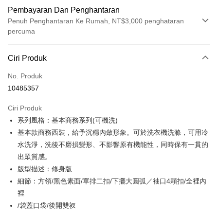
Pembayaran Dan Penghantaran
Penuh Penghantaran Ke Rumah, NT$3,000 penghataran
percuma
Kaedah Pembayaran
Ciri Produk
Kad Kredit (Bayaran Penuh)
No. Produk
Ansuran Kad Kredit
10485357
3 ansuran pada kadar faedah 0,
NT$1,298
setiap ansuran
Ciri Produk
21 Bank
6 ansuran pada kadar faedah 0,
NT$649
setiap
Taiwan Cooperative Bank
Bank Komersial Pertama
系列風格：基本商務系列(可機洗)
Hua Nan Commercial
Chang Hwa Commercial
ansuran
21 Bank
Bank
Bank
基本款商務西裝，給予沉穩內斂形象。可於洗衣機洗滌，可用冷
Taiwan Cooperative Bank
Bank Komersial Pertama
LINE Pay
The Shanghai
Bank Komersial Taipei
水洗淨，洗後不磨損變形、不影響原有機能性，同時保有一貫的
Hua Nan Commercial Bank
Chang Hwa Commercial Bank
Commercial & Savings
Fubon
出眾質感。
Apple Pay
The Shanghai Commercial &
Bank Komersial Taipei Fubon
Bank
Savings Bank
版型描述：修身版
Bank Cathay United
Mega International
JKOPAY
Bank Cathay United
Mega International Commercial
細節：方領/黑色素面/單排二扣/下擺大圓弧／袖口4顆扣/全裡內
Commercial Bank
Bank
裡
Taiwan Business Bank
Taichung Commercial
Easy Wallet
Taiwan Business Bank
Taichung Commercial Bank
Bank
/袋蓋口袋/後開雙衩
HSBC Bank (Taiwan) Limited
Hwatai Bank
Google Pay
HSBC Bank (Taiwan)
Hwatai Bank