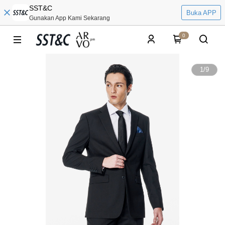
SST&C
Buka APP
Gunakan App Kami Sekarang
0
1
/
9