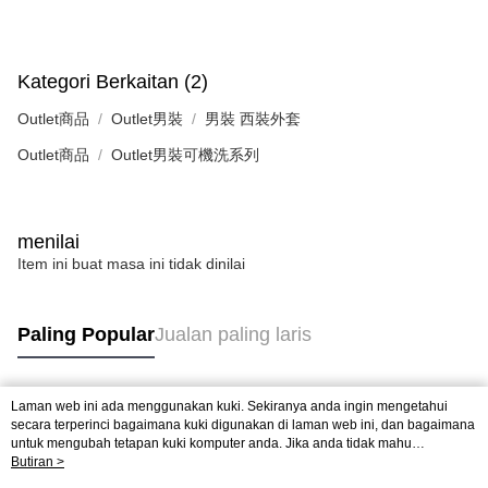
Kategori Berkaitan (2)
Outlet商品
Outlet男裝
男裝 西裝外套
Outlet商品
Outlet男裝可機洗系列
menilai
Item ini buat masa ini tidak dinilai
Paling Popular
Jualan paling laris
Laman web ini ada menggunakan kuki. Sekiranya anda ingin mengetahui
Tag Popular
secara terperinci bagaimana kuki digunakan di laman web ini, dan bagaimana
untuk mengubah tetapan kuki komputer anda. Jika anda tidak mahu
menggunakan kuki di komputer anda, sila rujuk penerangan mengenai kuki.
Butiran >
Dasar Privasi
Laman web ini ada menggunakan kuki. Sekiranya anda ingin