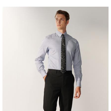
2.SMSで認証してお支払い手続を進めてください。
配送方法
3.注文するときのお支払いは不要です。商品はご指定の住所に配送されま
す。
新竹物流宅配
4.ご注文が完了すると、携帯に支払い通知のSMSが届きます。アプリ会員
配送毎にNT$120、NT$3,000以上で送料無料
の場合は、AFTEE アプリプッシュ通知が届きます。
5.商品受け取り時のお支払いは不要です。商品を確かめてから、SMSまた
新竹物流離島宅配
はアプリの通知に従って、4大コンビニ、またはATM/オンラインバンキン
グでお支払いください。
配送毎にNT$350、NT$3,500以上で送料無料
代金納付期限は最短で 14 日以内ですので、ご注意ください。AFTEE アプ
LINEX 宇迅國際
送料を確認
リをダウンロードして AFTEE 会員になるとお支払い期限を最長 45 日以内
まで延長できます。
お支払期限は、ショップが請求した期日と、AFTEEで延長できる日数をも
とに計算されます。AFTEEで注文すると、商品を受け取るまで支払い期限
を延長できますが、商品を期限内に受け取れない場合があります（例：予
約商品や商品到着日が比較的遅い商品）。そのため、商品到着の有無に関
わらず、AFTEEで指定された期限内にお支払いください。
二、支払い限度額
1.初回 AFTEEを ご利用の際に、認証結果及び当社の審査の結果に基づ
き、限度額が設定されます。
2.決済金額は最低NT$20です。
3.現在、台湾の会員のみご利用いただけます。