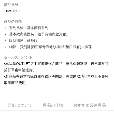
商品番号
クレジットカード分割払い
10351252
3回払い、金利0、毎回
NT$496
21行の銀行
商品の特徴
6回払い、金利0、毎回
NT$248
21行の銀行
合作金庫商業銀行
第一商業銀行
系列風格：基本商務系列
華南商業銀行
彰化商業銀行
合作金庫商業銀行
第一商業銀行
LINE Pay
基本款商務西裝，給予沉穩內斂形象。
上海商業儲蓄銀行
台北富邦商業銀行
華南商業銀行
彰化商業銀行
国泰世華商業銀行
兆豐國際商業銀行
版型描述：修身版
Apple Pay
上海商業儲蓄銀行
台北富邦商業銀行
台湾中小企業銀行
台中商業銀行
細節：寶劍褲腰頭/藏青直條紋/錶袋/後口袋有扣/褲耳
国泰世華商業銀行
兆豐國際商業銀行
HSBC(台湾)商業銀行
華泰商業銀行
JKOPAY
台湾中小企業銀行
台中商業銀行
聯邦商業銀行
遠東国際商業銀行
セールスポイント
HSBC(台湾)商業銀行
華泰商業銀行
Easy Wallet
元大商業銀行
永豐商業銀行
聯邦商業銀行
遠東国際商業銀行
•本區為OUTLET店中實際陳列之商品，無法保障狀態，若不滿意可
玉山商業銀行
星展(台湾)商業銀行
元大商業銀行
永豐商業銀行
Google Pay
於訂單處申請退貨。
台新國際商業銀行
中国信託商業銀行
玉山商業銀行
星展(台湾)商業銀行
•若商品有嚴重瑕疵或庫存錯誤等問題，將協助取消訂單並且不會收
台湾楽天クレジットカード会社
台新國際商業銀行
中国信託商業銀行
Plus Pay
取該商品費用。
台湾楽天クレジットカード会社
AFTEE代金後払い
説明
一、 AFTEE代金後払いについて
ATM払い
詳細について
商品の仕様
おすすめ関連商品
1.お支払い方法でAFTEE代金後払いを選択すると、携帯電話認証ウィンド
ウが表示されます。