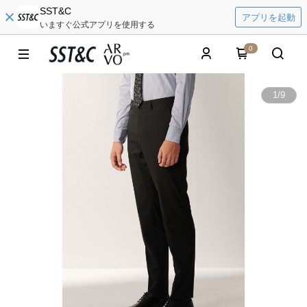
SST&C
アプリを起動
いますぐ公式アプリを使用する
0
1
/
9