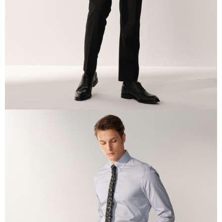
三、利用規約「AFTEE代金後払い」（以下当サービスという）はネットプ
ロテクションズ（以下 AFTEE という）が提供し、AFTEEが代金を徴収し
ます。当サービスご利用の際に提供しなければならない個人情報（注文者
の氏名、電話番号、受取人の氏名、電話番号、受取人住所を含むがこれに
限らない）は、AFTEEに渡され当サービスで必要な範囲内で利用されま
す。AFTEEの個人情報の収集、処理、利用について、詳細はAFTEE公式ホ
ームページの『個人情報の収集、処理及び利用に関する声明』をご参照く
ださい（
https://aftee.tw/privacypolicy/
）。
AFTEEの初回ご利用の際に、審査を通過すれば、最高額がNT$10,000にな
ります。支払い期限を過ぎた場合、その金額に基づいて年利20%の遅延滞
納金が加算されます。未成年の利用者は、事前に法定代理人または後見人
の同意を得ればAFTEEをご利用いただけます。
個人情報の処理、利用について疑問がある、または関連する法律の権利を
行使したい場合は、ネットプロテクションズ
cs_tw@netprotections.co.jp
にご連絡ください。上記に示した個人情報を、必要な購入注文書とあわせ
てAFTEEにご提供いただく、またはAFTEEにあなたの個人情報の収集、処
理、利用を許可することににご同意いただけない場合は、当サービスを選
択しないでください。