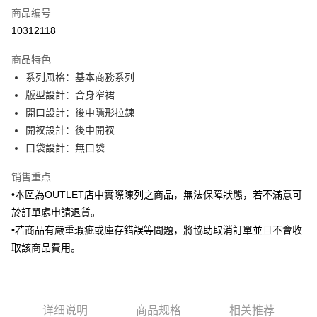
商品编号
信用卡分期付款
10312118
3期 0利率，每期
NT$496
21家银行
商品特色
6期 0利率，每期
NT$248
21家银行
合作金库商业银行
第一商业银行
系列風格：基本商務系列
华南商业银行
彰化商业银行
合作金库商业银行
第一商业银行
LINE Pay
版型設計：合身窄裙
上海商业储蓄银行
台北富邦商业银行
华南商业银行
彰化商业银行
国泰世华商业银行
兆丰国际商业银行
開口設計：後中隱形拉鍊
Apple Pay
上海商业储蓄银行
台北富邦商业银行
台湾中小企业银行
台中商业银行
開衩設計：後中開衩
国泰世华商业银行
兆丰国际商业银行
汇丰（台湾）商业银行
华泰商业银行
街口支付
台湾中小企业银行
台中商业银行
口袋設計：無口袋
联邦商业银行
远东国际商业银行
汇丰（台湾）商业银行
华泰商业银行
悠遊付
元大商业银行
永丰商业银行
销售重点
联邦商业银行
远东国际商业银行
玉山商业银行
星展（台湾）商业银行
元大商业银行
永丰商业银行
•本區為OUTLET店中實際陳列之商品，無法保障狀態，若不滿意可
Google Pay
台新国际商业银行
中国信托商业银行
玉山商业银行
星展（台湾）商业银行
於訂單處申請退貨。
台湾乐天信用卡公司
台新国际商业银行
中国信托商业银行
ATM付款
•若商品有嚴重瑕疵或庫存錯誤等問題，將協助取消訂單並且不會收
台湾乐天信用卡公司
取該商品費用。
运送方式
新竹物流宅配
每笔NT$120，满NT$3,000(含以上)免运费
详细说明
商品规格
相关推荐