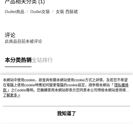
产品相关分类 (1)
Outlet商品
Outlet女裝
女裝 西裝裙
评论
此商品目前未被评论
本分类热销
全站排行
本網站中使用cookie，欲查詢有關本網站使用cookie方式之詳情，及若您不希望
热门标签
在電腦上使用cookie時應如何變更電腦的cookie設定，請參閱本網站「
隱私權條
款
」之Cookie聲明。您繼續使用本網站即表示您同意本公司得按本網站使用條款
之Cookie聲明使用cookie。
了解更多 >
我知道了