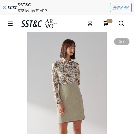
SST&C
开启APP
立刻使用官方 APP
0
1
/
7