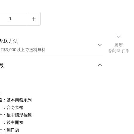
配送方法
履歴
T$3,000以上で送料無料
を削除する
方法
徴
カード1回払い
トカード分割払い
徴
い、金利0、毎回
NT$496
21行の銀行
格：基本商務系列
い、金利0、毎回
NT$248
21行の銀行
庫商業銀行
第一商業銀行
計：合身窄裙
業銀行
彰化商業銀行
庫商業銀行
第一商業銀行
計：後中隱形拉鍊
業儲蓄銀行
台北富邦商業銀行
業銀行
彰化商業銀行
計：後中開衩
華商業銀行
兆豐國際商業銀行
業儲蓄銀行
台北富邦商業銀行
計：無口袋
小企業銀行
台中商業銀行
華商業銀行
兆豐國際商業銀行