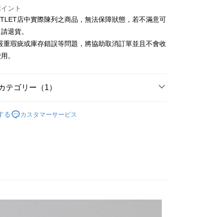
(台湾)商業銀行
華泰商業銀行
ポイント
小企業銀行
台中商業銀行
業銀行
遠東国際商業銀行
UTLET店中實際陳列之商品，無法保障狀態，若不滿意可
(台湾)商業銀行
華泰商業銀行
t
業銀行
永豐商業銀行
業銀行
遠東国際商業銀行
申請退貨。
業銀行
星展(台湾)商業銀行
業銀行
永豐商業銀行
y
有嚴重瑕疵或庫存錯誤等問題，將協助取消訂單並且不會收
際商業銀行
中国信託商業銀行
業銀行
星展(台湾)商業銀行
費用。
天クレジットカード会社
際商業銀行
中国信託商業銀行
天クレジットカード会社
カテゴリー（1）
Outlet女裝
女裝 西裝裙
宅配
する
カスタマーサービス
$120、NT$3,000以上で送料無料
離島宅配
$350、NT$3,500以上で送料無料
宇迅國際
送料を確認