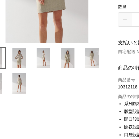
数量
支払いと
自宅配送 N
お支払い
商品の特
クレジット
商品番号
10312118
クレジッ
商品の特
3回払
系列風
6回払
合作金
版型設
華南商
合作金
開口設
LINE Pay
上海商
華南商
開衩設
国泰世
Apple Pay
上海商
口袋設
台湾中
国泰世