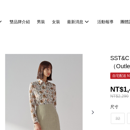
雙品牌介紹
男裝
女裝
最新消息
活動報導
團體
SST&
（Outl
自宅配送 N
NT$1,
NT$2,290
尺寸
32