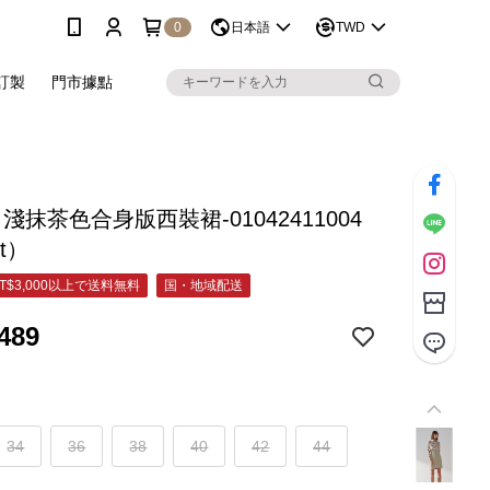
0
日本語
TWD
訂製
門市據點
C 淺抹茶色合身版西裝裙-01042411004
et）
T$3,000以上で送料無料
国・地域配送
489
34
36
38
40
42
44