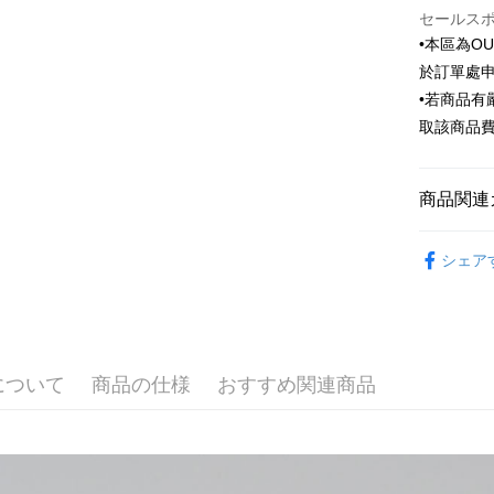
HSBC
JKOPAY
セールス
台湾中
聯邦商
•本區為O
HSBC
Easy Walle
元大商
聯邦商
於訂單處
玉山商
元大商
Google Pa
•若商品
台新國
玉山商
取該商品
台湾楽
台新國
ATM払い
台湾楽
商品関連
配送方法
Outlet商品
新竹物流
シェア
配送毎にNT
新竹物流
配送毎にNT
について
商品の仕様
おすすめ関連商品
LINEX 