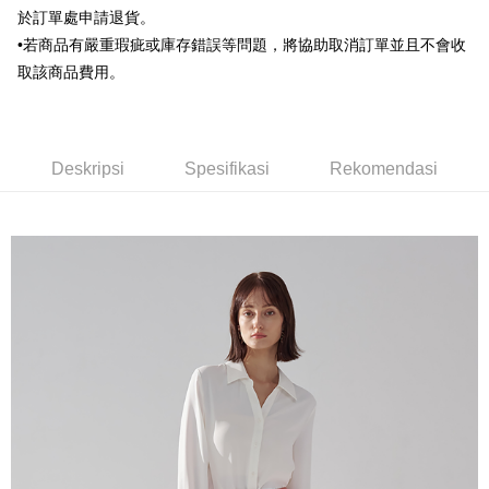
HSBC Bank (Taiwan) Limited
Hwatai Bank
Google Pay
於訂單處申請退貨。
HSBC Bank (Taiwan)
Hwatai Bank
Union Bank of Taiwan
Far Eastern International Bank
Limited
•若商品有嚴重瑕疵或庫存錯誤等問題，將協助取消訂單並且不會收
Yuanta Commercial Bank
Bank SinoPac
Pemindahan ATM
Union Bank of Taiwan
Far Eastern International
取該商品費用。
Bank Komersial E.SUN
DBS Bank
Bank
Bank Antarabangsa Taishin
Bank CTBC
Pilihan Penghantaran
Yuanta Commercial Bank
Bank SinoPac
Syarikat Kad Kredit Rakuten
Bank Komersial E.SUN
DBS Bank
新竹物流宅配
Taiwan
Bank Antarabangsa
Bank CTBC
Deskripsi
Spesifikasi
Rekomendasi
NT$120/pesanan | Penghantaran percuma untuk pesanan
Taishin
NT$3,000 atau lebih
Syarikat Kad Kredit
Rakuten Taiwan
新竹物流離島宅配
NT$350/pesanan | Penghantaran percuma untuk pesanan
NT$3,500 atau lebih
LINEX 宇迅國際
Kadar Penghantaran