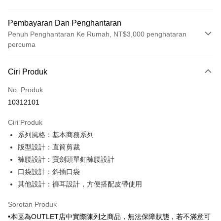
Pembayaran Dan Penghantaran
Penuh Penghantaran Ke Rumah, NT$3,000 penghataran
percuma
Kaedah Pembayaran
Ciri Produk
Kad Kredit (Bayaran Penuh)
No. Produk
Ansuran Kad Kredit
10312101
3 ansuran pada kadar faedah 0,
NT$496
setiap ansuran
Ciri Produk
21 Bank
6 ansuran pada kadar faedah 0,
NT$248
setiap
Taiwan Cooperative Bank
Bank Komersial Pertama
系列風格：基本商務系列
Hua Nan Commercial
Chang Hwa Commercial
ansuran
21 Bank
Bank
Bank
版型設計：直筒剪裁
Taiwan Cooperative Bank
Bank Komersial Pertama
LINE Pay
The Shanghai
Bank Komersial Taipei
褲腰設計：寶劍頭單釦褲腰設計
Hua Nan Commercial Bank
Chang Hwa Commercial Bank
Commercial & Savings
Fubon
口袋設計：斜插口袋
Apple Pay
The Shanghai Commercial &
Bank Komersial Taipei Fubon
Bank
Savings Bank
其他設計：褲耳設計，方便搭配皮帶使用
Bank Cathay United
Mega International
JKOPAY
Bank Cathay United
Mega International Commercial
Commercial Bank
Sorotan Produk
Bank
Taiwan Business Bank
Taichung Commercial
Easy Wallet
Taiwan Business Bank
Taichung Commercial Bank
•本區為OUTLET店中實際陳列之商品，無法保障狀態，若不滿意可
Bank