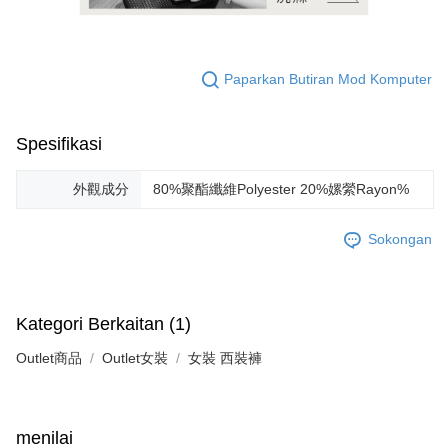
Paparkan Butiran Mod Komputer
Spesifikasi
外觀成分
80%聚酯纖維Polyester 20%嫘縈Rayon%
Sokongan
Kategori Berkaitan (1)
Outlet商品
Outlet女裝
女裝 西裝褲
menilai