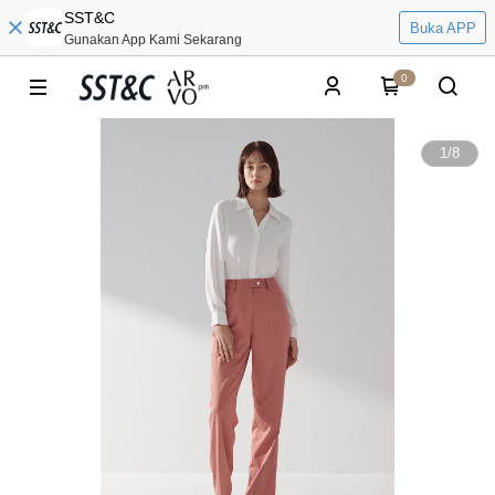
SST&C
Buka APP
Gunakan App Kami Sekarang
0
1
/
8