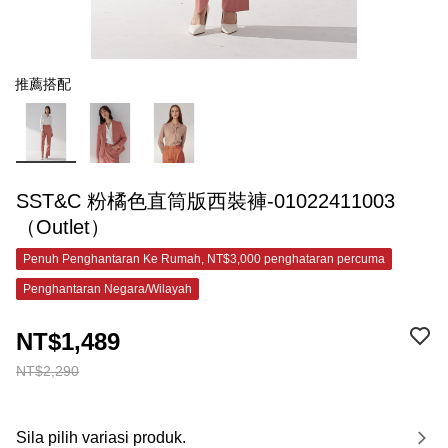
推薦搭配
SST&C 粉橘色直筒版西裝褲-01022411003
（Outlet）
Penuh Penghantaran Ke Rumah, NT$3,000 penghataran percuma
Penghantaran Negara/Wilayah
NT$1,489
NT$2,290
Sila pilih variasi produk.