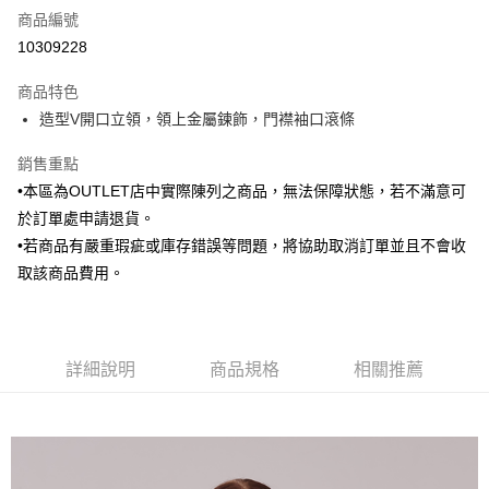
商品編號
信用卡分期付款
10309228
3 期 0 利率 每期
NT$438
21家銀行
商品特色
6 期 0 利率 每期
NT$219
21家銀行
合作金庫商業銀行
第一商業銀行
造型V開口立領，領上金屬鍊飾，門襟袖口滾條
華南商業銀行
彰化商業銀行
合作金庫商業銀行
第一商業銀行
LINE Pay
上海商業儲蓄銀行
台北富邦商業銀行
華南商業銀行
彰化商業銀行
銷售重點
國泰世華商業銀行
兆豐國際商業銀行
Apple Pay
上海商業儲蓄銀行
台北富邦商業銀行
•本區為OUTLET店中實際陳列之商品，無法保障狀態，若不滿意可
臺灣中小企業銀行
台中商業銀行
國泰世華商業銀行
兆豐國際商業銀行
於訂單處申請退貨。
匯豐（台灣）商業銀行
華泰商業銀行
街口支付
臺灣中小企業銀行
台中商業銀行
聯邦商業銀行
遠東國際商業銀行
•若商品有嚴重瑕疵或庫存錯誤等問題，將協助取消訂單並且不會收
匯豐（台灣）商業銀行
華泰商業銀行
悠遊付
元大商業銀行
永豐商業銀行
取該商品費用。
聯邦商業銀行
遠東國際商業銀行
玉山商業銀行
星展（台灣）商業銀行
元大商業銀行
永豐商業銀行
Google Pay
台新國際商業銀行
中國信託商業銀行
玉山商業銀行
星展（台灣）商業銀行
台灣樂天信用卡公司
台新國際商業銀行
中國信託商業銀行
ATM付款
台灣樂天信用卡公司
詳細說明
商品規格
相關推薦
運送方式
新竹物流宅配
每筆NT$120，滿NT$3,000(含以上)免運費