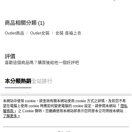
商品相關分類 (1)
Outlet商品
Outlet女裝
女裝 長袖上衣
評價
喜歡這個商品嗎？購買後給他一個好評吧
本分類熱銷
全站排行
本網站中使用 cookie，欲查詢有關本網站使用 cookie 方式之詳情，及若您不希
熱門標籤
望在電腦上使用 cookie 時應如何變更電腦的 cookie 設定，請參閱本網站「
隱私
權條款
」之 Cookie 聲明。您繼續使用本網站即表示您同意本公司得按本網站使
用條款之 Cookie 聲明使用 cookie。
了解更多 >