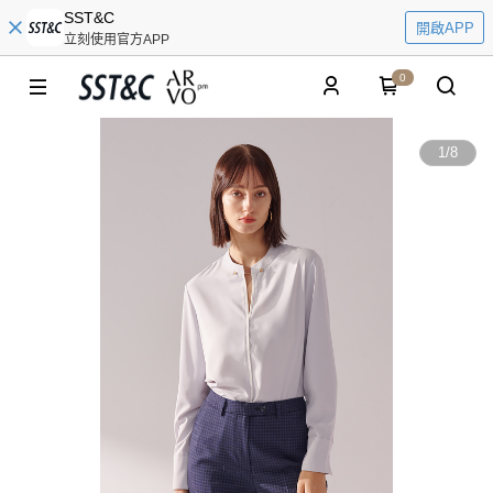
SST&C
開啟APP
立刻使用官方APP
0
1
/
8