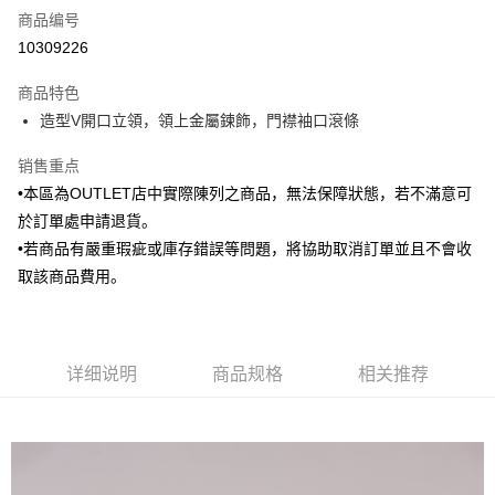
商品编号
信用卡分期付款
10309226
3期 0利率，每期
NT$438
21家银行
商品特色
6期 0利率，每期
NT$219
21家银行
合作金库商业银行
第一商业银行
造型V開口立領，領上金屬鍊飾，門襟袖口滾條
华南商业银行
彰化商业银行
合作金库商业银行
第一商业银行
LINE Pay
上海商业储蓄银行
台北富邦商业银行
华南商业银行
彰化商业银行
销售重点
国泰世华商业银行
兆丰国际商业银行
Apple Pay
上海商业储蓄银行
台北富邦商业银行
•本區為OUTLET店中實際陳列之商品，無法保障狀態，若不滿意可
台湾中小企业银行
台中商业银行
国泰世华商业银行
兆丰国际商业银行
於訂單處申請退貨。
汇丰（台湾）商业银行
华泰商业银行
街口支付
台湾中小企业银行
台中商业银行
联邦商业银行
远东国际商业银行
•若商品有嚴重瑕疵或庫存錯誤等問題，將協助取消訂單並且不會收
汇丰（台湾）商业银行
华泰商业银行
悠遊付
元大商业银行
永丰商业银行
取該商品費用。
联邦商业银行
远东国际商业银行
玉山商业银行
星展（台湾）商业银行
元大商业银行
永丰商业银行
Google Pay
台新国际商业银行
中国信托商业银行
玉山商业银行
星展（台湾）商业银行
台湾乐天信用卡公司
台新国际商业银行
中国信托商业银行
ATM付款
台湾乐天信用卡公司
详细说明
商品规格
相关推荐
运送方式
新竹物流宅配
每笔NT$120，满NT$3,000(含以上)免运费