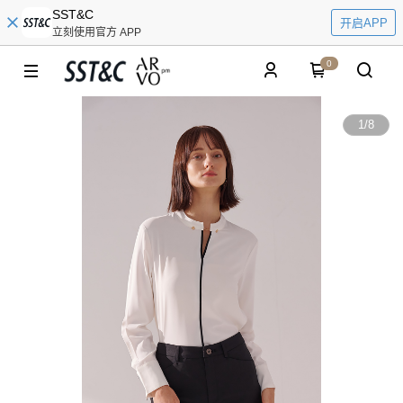
SST&C
开启APP
立刻使用官方 APP
0
1
/
8