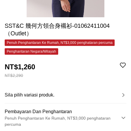
SST&C 幾何方領合身襯衫-01062411004
（Outlet）
Penuh Penghantaran Ke Rumah, NT$3,000 penghataran percuma
Penghantaran Negara/Wilayah
NT$1,260
NT$2,290
Sila pilih variasi produk.
Pembayaran Dan Penghantaran
Penuh Penghantaran Ke Rumah, NT$3,000 penghataran
percuma