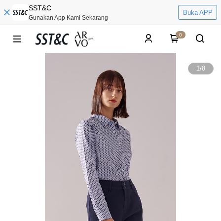
SST&C
Buka APP
Gunakan App Kami Sekarang
0
1
/
8