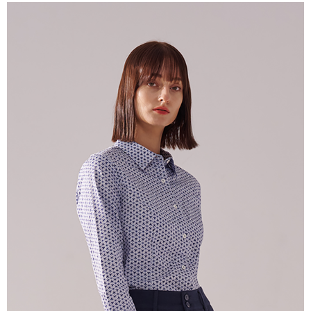
Bank Komersial E.SUN
DBS Bank
新竹物流宅配
Taiwan
Bank Antarabangsa
Bank CTBC
NT$120/pesanan | Penghantaran percuma untuk pesanan
Taishin
NT$3,000 atau lebih
Syarikat Kad Kredit
Rakuten Taiwan
新竹物流離島宅配
NT$350/pesanan | Penghantaran percuma untuk pesanan
NT$3,500 atau lebih
LINEX 宇迅國際
Kadar Penghantaran