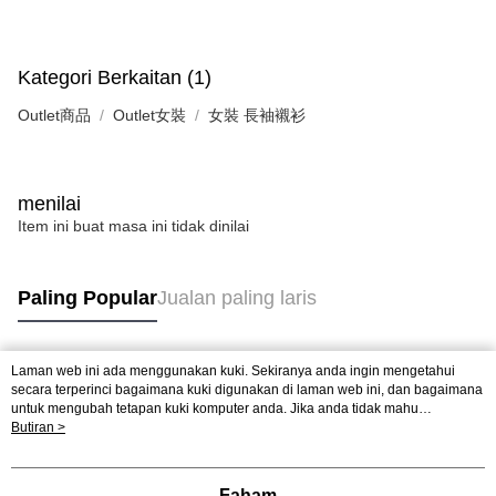
Kategori Berkaitan (1)
Outlet商品
Outlet女裝
女裝 長袖襯衫
menilai
Item ini buat masa ini tidak dinilai
Paling Popular
Jualan paling laris
Laman web ini ada menggunakan kuki. Sekiranya anda ingin mengetahui
Tag Popular
secara terperinci bagaimana kuki digunakan di laman web ini, dan bagaimana
untuk mengubah tetapan kuki komputer anda. Jika anda tidak mahu
menggunakan kuki di komputer anda, sila rujuk penerangan mengenai kuki.
Butiran >
Dasar Privasi
Laman web ini ada menggunakan kuki. Sekiranya anda ingin
mengetahui secara terperinci bagaimana kuki digunakan di laman web ini,
dan bagaimana untuk mengubah tetapan kuki komputer anda. Jika anda tidak
Faham