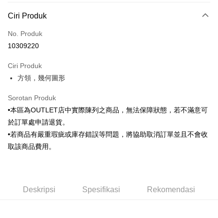
Kaedah Pembayaran
Ciri Produk
Kad Kredit (Bayaran Penuh)
No. Produk
Ansuran Kad Kredit
10309220
3 ansuran pada kadar faedah 0,
NT$420
setiap ansuran
Ciri Produk
21 Bank
6 ansuran pada kadar faedah 0,
NT$210
setiap
Taiwan Cooperative Bank
Bank Komersial Pertama
方領，幾何圖形
Hua Nan Commercial
Chang Hwa Commercial
ansuran
21 Bank
Bank
Bank
Taiwan Cooperative Bank
Bank Komersial Pertama
LINE Pay
Sorotan Produk
The Shanghai
Bank Komersial Taipei
Hua Nan Commercial Bank
Chang Hwa Commercial Bank
•本區為OUTLET店中實際陳列之商品，無法保障狀態，若不滿意可
Commercial & Savings
Fubon
Apple Pay
The Shanghai Commercial &
Bank Komersial Taipei Fubon
Bank
於訂單處申請退貨。
Savings Bank
Bank Cathay United
Mega International
JKOPAY
•若商品有嚴重瑕疵或庫存錯誤等問題，將協助取消訂單並且不會收
Bank Cathay United
Mega International Commercial
Commercial Bank
取該商品費用。
Bank
Taiwan Business Bank
Taichung Commercial
Easy Wallet
Taiwan Business Bank
Taichung Commercial Bank
Bank
HSBC Bank (Taiwan) Limited
Hwatai Bank
Google Pay
HSBC Bank (Taiwan)
Hwatai Bank
Union Bank of Taiwan
Far Eastern International Bank
Limited
Yuanta Commercial Bank
Bank SinoPac
Pemindahan ATM
Deskripsi
Spesifikasi
Rekomendasi
Union Bank of Taiwan
Far Eastern International
Bank Komersial E.SUN
DBS Bank
Bank
Bank Antarabangsa Taishin
Bank CTBC
Pilihan Penghantaran
Yuanta Commercial Bank
Bank SinoPac
Syarikat Kad Kredit Rakuten