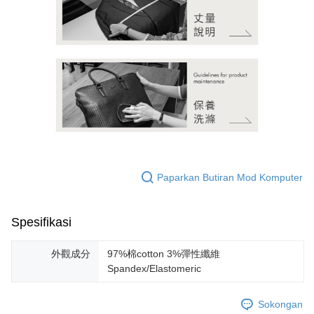
Paparkan Butiran Mod Komputer
Spesifikasi
外觀成分
97%棉cotton 3%彈性纖維
Spandex/Elastomeric
Sokongan