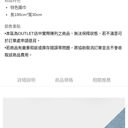
商品特色
6 期 0 利率 每期
NT$118
21家銀行
合作金庫商業銀行
第一商業銀行
特色圍巾
華南商業銀行
彰化商業銀行
合作金庫商業銀行
第一商業銀行
LINE Pay
長180cm*寬30cm
上海商業儲蓄銀行
台北富邦商業銀行
華南商業銀行
彰化商業銀行
國泰世華商業銀行
兆豐國際商業銀行
Apple Pay
上海商業儲蓄銀行
台北富邦商業銀行
銷售重點
臺灣中小企業銀行
台中商業銀行
國泰世華商業銀行
兆豐國際商業銀行
•本區為OUTLET店中實際陳列之商品，無法保障狀態，若不滿意可
匯豐（台灣）商業銀行
華泰商業銀行
街口支付
臺灣中小企業銀行
台中商業銀行
聯邦商業銀行
遠東國際商業銀行
於訂單處申請退貨。
匯豐（台灣）商業銀行
華泰商業銀行
悠遊付
元大商業銀行
永豐商業銀行
•若商品有嚴重瑕疵或庫存錯誤等問題，將協助取消訂單並且不會收
聯邦商業銀行
遠東國際商業銀行
玉山商業銀行
星展（台灣）商業銀行
元大商業銀行
永豐商業銀行
取該商品費用。
Google Pay
台新國際商業銀行
中國信託商業銀行
玉山商業銀行
星展（台灣）商業銀行
台灣樂天信用卡公司
台新國際商業銀行
中國信託商業銀行
ATM付款
台灣樂天信用卡公司
運送方式
詳細說明
商品規格
相關推薦
新竹物流宅配
每筆NT$120，滿NT$3,000(含以上)免運費
新竹物流離島宅配
每筆NT$350，滿NT$3,500(含以上)免運費
LINEX 宇迅國際
查看運費