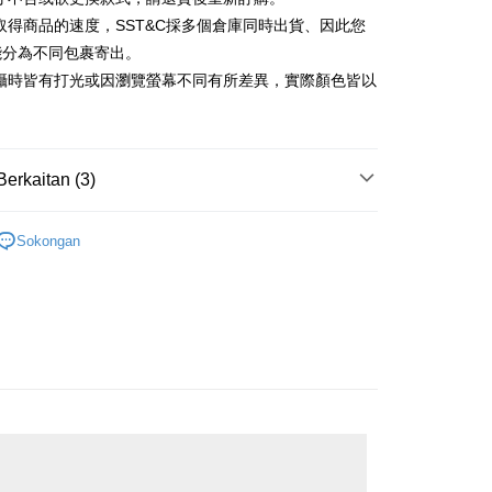
k
Bank
Cooperative Bank
Bank Komersial Pertama
取得商品的速度，SST&C採多個倉庫同時出貨、因此您
Shanghai
Bank Komersial Taipei
n Commercial Bank
Chang Hwa Commercial Bank
ercial & Savings
Fubon
能分為不同包裹寄出。
anghai Commercial &
Bank Komersial Taipei Fubon
k
拍攝時皆有打光或因瀏覽螢幕不同有所差異，實際顏色皆以
s Bank
 Cathay United
Mega International
。
thay United
Mega International Commercial
Commercial Bank
Bank
an Business Bank
Taichung Commercial
t
Business Bank
Taichung Commercial Bank
Bank
Berkaitan (3)
nk (Taiwan) Limited
Hwatai Bank
y
 Bank (Taiwan)
Hwatai Bank
ank of Taiwan
Far Eastern International Bank
ted
鞋
 Commercial Bank
Bank SinoPac
n Bank of Taiwan
Far Eastern International
Sokongan
omersial E.SUN
DBS Bank
款
配件新款
Bank
tarabangsa Taishin
Bank CTBC
ta Commercial Bank
Bank SinoPac
新品休閒 65 折
t Kad Kredit Rakuten
季末折扣｜新品休閒男裝 65 折
 Komersial E.SUN
DBS Bank
Mengenai Perkhidmatan AFTEE Beli Sekarang Bayar
 Antarabangsa
Bank CTBC
an ATM
hin
 memilih AFTEE sebagai kaedah pembayaran, mesej
kat Kad Kredit
n AFTEE akan muncul.
oleh meneruskan pembayaran selepas pengesahan SMS.
ten Taiwan
Penghantaran
ayaran diperlukan apabila pesanan disahkan. Produk akan
e alamat yang ditetapkan.
宅配
h pesanan disahkan, anda akan menerima SMS pembayaran
sanan | Penghantaran percuma untuk pesanan
hli aplikasi akan menerima pemberitahuan tolak aplikasi