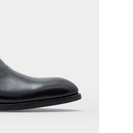
erbelanjaan minimum mestilah lebih besar daripada NT$20.
sa ini hanya tersedia untuk ahli Taiwan.
arat Perkhidmatan
tan AFTEE Beli Sekarang Bayar Kemudian disediakan oleh
, Inc. dan AFTEE akan membuat bil kepada pengguna. AFTEE
gunakan data peribadi yang dikumpul (termasuk nama
o. telefon, nama penerima, no. telefon, alamat penerima)
gunaan perkhidmatan. Sila rujuk kepada "Penyata
an Data Peribadi, Pemprosesan, Penggunaan"
ee.tw/privacypolicy/
) untuk maklumat lanjut.
g diperakui untuk pengguna kali pertama yang lulus
boleh sehingga NT$10,000. Jika pengguna tidak membuat
n dalam tempoh tersebut, yuran pembayaran lewat sebanyak
un akan dikenakan. Pengguna bawah umur dikehendaki
an kebenaran daripada ibu bapa atau penjaga yang sah
ggunakan AFTEE.
gi NP Taiwan Inc. di
cs_tw@netprotections.co.jp
jika anda
 sebarang kebimbangan mengenai pemprosesan dan
 pada data peribadi. Jika anda tidak bersetuju dengan data
ang disenaraikan seperti di atas akan dikumpul dan
oleh AFTEE, sila jangan gunakan perkhidmatan ini.