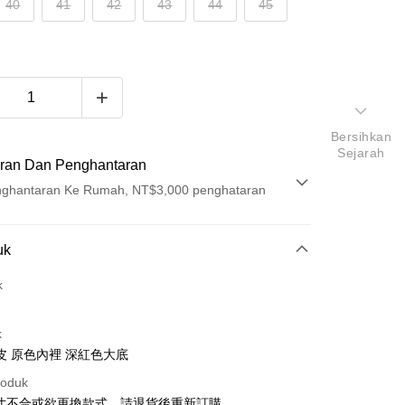
40
41
42
43
44
45
Bersihkan
Sejarah
ran Dan Penghantaran
ghantaran Ke Rumah, NT$3,000 penghataran
Pembayaran
uk
t (Bayaran Penuh)
k
ad Kredit
k
ran pada kadar faedah 0,
NT$1,430
setiap ansuran
皮 原色內裡 深紅色大底
21 Bank
ran pada kadar faedah 0,
NT$715
setiap
an Cooperative Bank
Bank Komersial Pertama
roduk
Nan Commercial
Chang Hwa Commercial
n
21 Bank
尺寸不合或欲更換款式，請退貨後重新訂購。