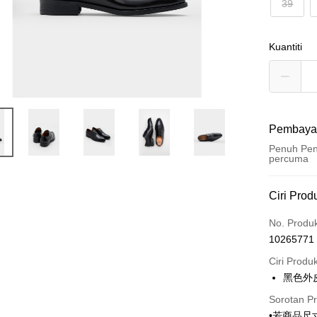
39
Kuantiti
Pembaya
Penuh Pen
percuma
Kaedah 
Ciri Prod
Kad Kredi
No. Produ
10265771
Ansuran K
Ciri Produ
3 ansu
黑色外
6 ansu
Taiw
Sorotan P
Hua 
ansura
•若商品