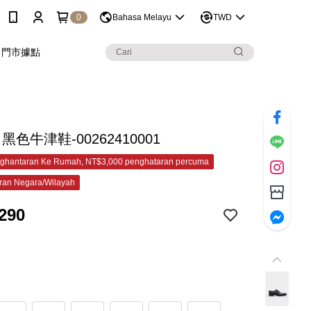
0
Bahasa Melayu
TWD
門市據點
 黑色牛津鞋-00262410001
ghantaran Ke Rumah, NT$3,000 penghataran percuma
ran Negara/Wilayah
290