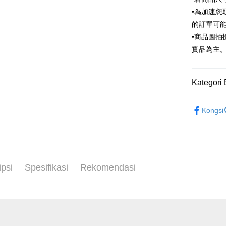
Ban
Taiwan 
LINE Pay
•為加速您
The 
Hua Na
Comm
的訂單可
Apple Pay
The Sh
Ban
•商品圖
Saving
Bank
JKOPAY
實品為主
Bank Ca
Taiw
Easy Walle
Taiwan 
Kategori 
HSBC Ba
Google Pa
HSBC
Union B
Limi
配件
男
Yuanta
Plus PAY
Unio
Kongsi
Bank K
全季節新
AFTEE
Bank An
Yuan
Deskripsi
季末折扣｜
Syarika
Bank
Pertama, 
Taiwan
Bank
Pemindah
Kemudian
Tais
1. Dengan
ipsi
Spesifikasi
Rekomendasi
Syari
pengesaha
2. Anda b
Raku
Pilihan 
3. Tiada b
dihantar k
新竹物流
4. Setela
NT$120/pe
manakala a