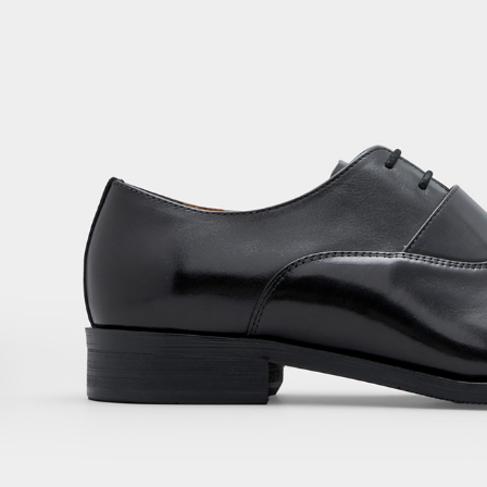
2. Amaun p
3. Pada ma
Ketiga, Sy
Perkhidma
NP Taiwan
akan meng
pembeli, n
untuk peng
Pengumpul
(https://aft
Jumlah yan
kelulusan 
pembayara
20% setah
mendapatk
untuk men
Sila hubun
mempunyai
penggunaan
peribadi y
digunakan 